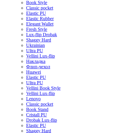
Book Style
Classic pocket
Elastic PU
Elastic Rubber
Elegant Wallet
Fresh Style
Lux-flip Drobak
Shaggy Hard
Ukrainian
Ultra PU
Vellini Lux-flip
Накладка
Флип-чехол
Huawei
Elastic PU
Ultra PU
Vellini Book Style
Vellini Lux-flip
Lenovo
Classic pocket
Book Stand
Cristall PU
Drobak Lux-flip
Elastic PU
Shaggy Hard