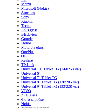
Meizu
Microsoft (Nokia)
Samsung
Sony
Xiaomi
Tecno
Asus glass
Blackview
Google
Honor
Motorola glass
OnePlus
OPPO
Realme
TP-Link
Universal 10" Tablet TG (144\253 мм)
Universal 6"
Universal 7" Tablet TG
Universal 8" Tablet TG (120\205 мм)
Universal 9" Tablet TG (133\228 мм)
VIVO
ZTE glass
Фото коробки
Nokia