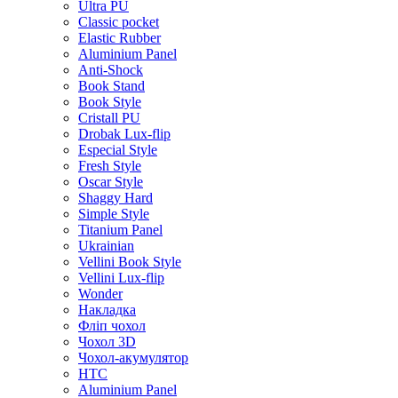
Ultra PU
Classic pocket
Elastic Rubber
Aluminium Panel
Anti-Shock
Book Stand
Book Style
Cristall PU
Drobak Lux-flip
Especial Style
Fresh Style
Oscar Style
Shaggy Hard
Simple Style
Titanium Panel
Ukrainian
Vellini Book Style
Vellini Lux-flip
Wonder
Накладка
Фліп чохол
Чохол 3D
Чохол-акумулятор
HTC
Aluminium Panel