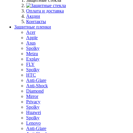
Защитные стекла
Оплата и доставка
Акции
Контакты
Защитные пленки
Acer
Apple
Asus
Spolky
Meizu
Explay
FLY
Spolky
HTC
Anti-Glare
Anti-Shock
Diamond
Mirror
Privacy
Spolky
Huawei
Spolky
Lenovo
Anti-Glare