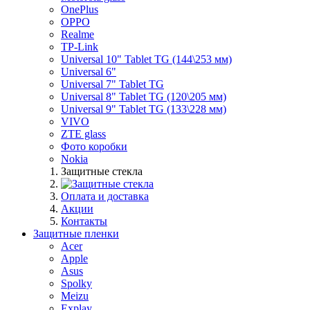
OnePlus
OPPO
Realme
TP-Link
Universal 10" Tablet TG (144\253 мм)
Universal 6"
Universal 7" Tablet TG
Universal 8" Tablet TG (120\205 мм)
Universal 9" Tablet TG (133\228 мм)
VIVO
ZTE glass
Фото коробки
Nokia
Защитные стекла
Оплата и доставка
Акции
Контакты
Защитные пленки
Acer
Apple
Asus
Spolky
Meizu
Explay