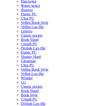
Накладка
Флип-чехол
Huawei
Elastic PU
Ultra PU
Vellini Book Style
Vellini Lux-flip
Lenovo
Classic pocket
Book Stand
Cristall PU
Drobak Lux-flip
Elastic PU
Shaggy Hard
Ukrainian
Ultra PU
Vellini Book Style
Vellini Lux-flip
Wonder
LG
Classic pocket
Book Stand
Book Style
Cristall PU
Drobak Lux-flip