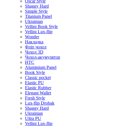
Oscar Style
Shaggy Hard
Simple Style
Titanium Panel
Ukrainian
Vellini Book Style
Vellini Lux-flip
Wonder
Накладка
Фліп чохол
Чохол 3D
Чохол-акумулятор
HTC
Aluminium Panel
Book Style
Classic pocket
Elastic PU
Elastic Rubber
Elegant Wallet
Fresh Style
Lux-flip Drobak
Shaggy Hard
Ukrainian
Ultra PU
Vellini Lux-flip