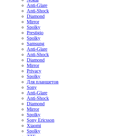
Anti-Glare
Anti-Shock
Diamond
Mirror
Spolky
Prestigio
Spolky
Samsung
Anti-Glare
Anti-Shock
Diamond
Mirror
Privacy
Spolky
Для планшетов
Sony
Anti-Glare
Anti-Shock
Diamond
Mirror
Spolky
Sony Ericsson
Xiaomi
Spolky