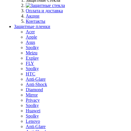
Защитные стекла
Оплата и доставка
Акции
Контакты
Защитные пленки
Acer
Apple
Asus
Spolky
Meizu
Explay
FLY
Spolky
HTC
Anti-Glare
Anti-Shock
Diamond
Mirror
Privacy
Spolky
Huawei
Spolky
Lenovo
Anti-Glare