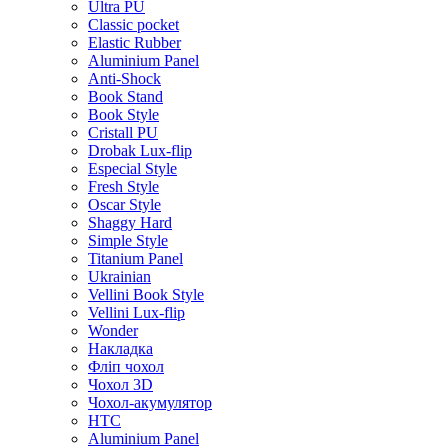
Ultra PU
Classic pocket
Elastic Rubber
Aluminium Panel
Anti-Shock
Book Stand
Book Style
Cristall PU
Drobak Lux-flip
Especial Style
Fresh Style
Oscar Style
Shaggy Hard
Simple Style
Titanium Panel
Ukrainian
Vellini Book Style
Vellini Lux-flip
Wonder
Накладка
Фліп чохол
Чохол 3D
Чохол-акумулятор
HTC
Aluminium Panel