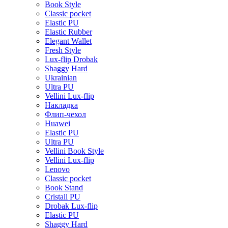
Book Style
Classic pocket
Elastic PU
Elastic Rubber
Elegant Wallet
Fresh Style
Lux-flip Drobak
Shaggy Hard
Ukrainian
Ultra PU
Vellini Lux-flip
Накладка
Флип-чехол
Huawei
Elastic PU
Ultra PU
Vellini Book Style
Vellini Lux-flip
Lenovo
Classic pocket
Book Stand
Cristall PU
Drobak Lux-flip
Elastic PU
Shaggy Hard