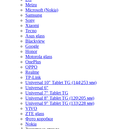
Meizu
Microsoft (Nokia)
Samsung
Sony
Xiaomi
Tecno
Asus glass
Blackview
Google
Honor
Motorola glass
OnePlus
OPPO
Realme
TP-Link
Universal 10" Tablet TG (144\253 мм)
Universal 6"
Universal 7" Tablet TG
Universal 8" Tablet TG (120\205 мм)
Universal 9" Tablet TG (133\228 мм)
VIVO
ZTE glass
Фото коробки
Nokia