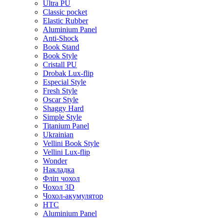
Ultra PU
Classic pocket
Elastic Rubber
Aluminium Panel
Anti-Shock
Book Stand
Book Style
Cristall PU
Drobak Lux-flip
Especial Style
Fresh Style
Oscar Style
Shaggy Hard
Simple Style
Titanium Panel
Ukrainian
Vellini Book Style
Vellini Lux-flip
Wonder
Накладка
Фліп чохол
Чохол 3D
Чохол-акумулятор
HTC
Aluminium Panel