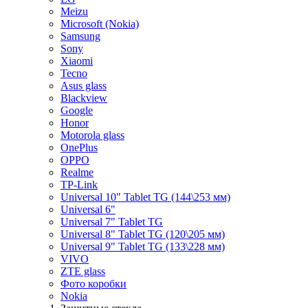
Meizu
Microsoft (Nokia)
Samsung
Sony
Xiaomi
Tecno
Asus glass
Blackview
Google
Honor
Motorola glass
OnePlus
OPPO
Realme
TP-Link
Universal 10" Tablet TG (144\253 мм)
Universal 6"
Universal 7" Tablet TG
Universal 8" Tablet TG (120\205 мм)
Universal 9" Tablet TG (133\228 мм)
VIVO
ZTE glass
Фото коробки
Nokia