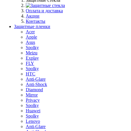
Защитные стекла
Оплата и доставка
Акции
Контакты
Защитные пленки
Acer
Apple
Asus
Spolky
Meizu
Explay
FLY
Spolky
HTC
Anti-Glare
Anti-Shock
Diamond
Mirror
Privacy
Spolky
Huawei
Spolky
Lenovo
Anti-Glare