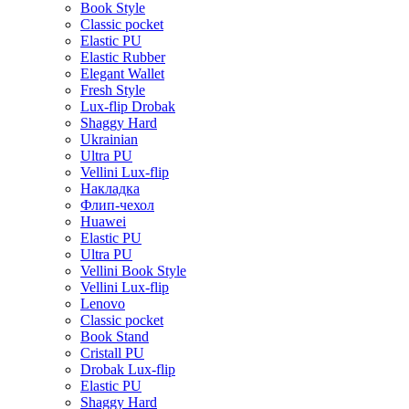
Book Style
Classic pocket
Elastic PU
Elastic Rubber
Elegant Wallet
Fresh Style
Lux-flip Drobak
Shaggy Hard
Ukrainian
Ultra PU
Vellini Lux-flip
Накладка
Флип-чехол
Huawei
Elastic PU
Ultra PU
Vellini Book Style
Vellini Lux-flip
Lenovo
Classic pocket
Book Stand
Cristall PU
Drobak Lux-flip
Elastic PU
Shaggy Hard