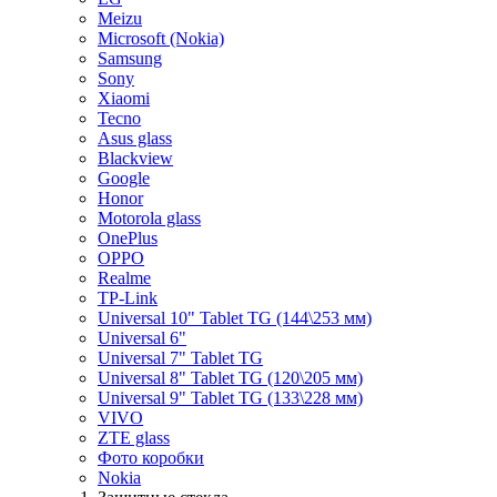
Meizu
Microsoft (Nokia)
Samsung
Sony
Xiaomi
Tecno
Asus glass
Blackview
Google
Honor
Motorola glass
OnePlus
OPPO
Realme
TP-Link
Universal 10" Tablet TG (144\253 мм)
Universal 6"
Universal 7" Tablet TG
Universal 8" Tablet TG (120\205 мм)
Universal 9" Tablet TG (133\228 мм)
VIVO
ZTE glass
Фото коробки
Nokia