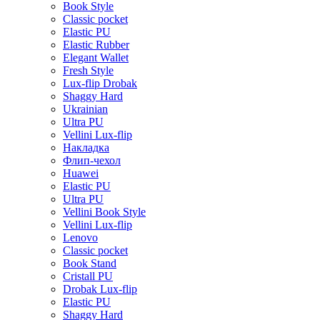
Book Style
Classic pocket
Elastic PU
Elastic Rubber
Elegant Wallet
Fresh Style
Lux-flip Drobak
Shaggy Hard
Ukrainian
Ultra PU
Vellini Lux-flip
Накладка
Флип-чехол
Huawei
Elastic PU
Ultra PU
Vellini Book Style
Vellini Lux-flip
Lenovo
Classic pocket
Book Stand
Cristall PU
Drobak Lux-flip
Elastic PU
Shaggy Hard