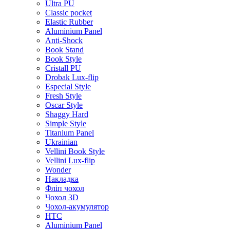
Ultra PU
Classic pocket
Elastic Rubber
Aluminium Panel
Anti-Shock
Book Stand
Book Style
Cristall PU
Drobak Lux-flip
Especial Style
Fresh Style
Oscar Style
Shaggy Hard
Simple Style
Titanium Panel
Ukrainian
Vellini Book Style
Vellini Lux-flip
Wonder
Накладка
Фліп чохол
Чохол 3D
Чохол-акумулятор
HTC
Aluminium Panel