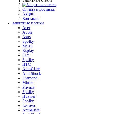
Защитные стекла
Оплата и доставка
Акции
Контакты
Защитные пленки
Acer
Apple
Asus
Spolky
Meizu
Explay
FLY
Spolky
HTC
Anti-Glare
Anti-Shock
Diamond
Mirror
Privacy
Spolky
Huawei
Spolky
Lenovo
Anti-Glare