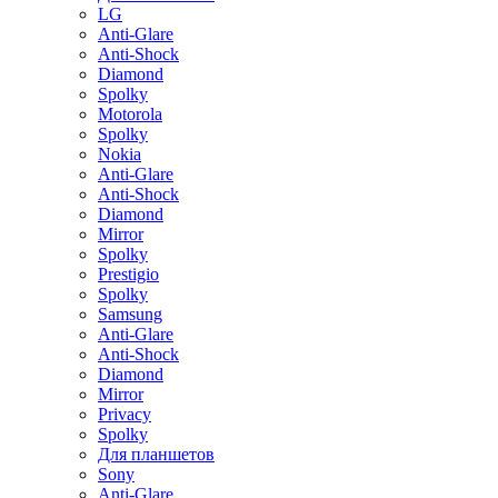
LG
Anti-Glare
Anti-Shock
Diamond
Spolky
Motorola
Spolky
Nokia
Anti-Glare
Anti-Shock
Diamond
Mirror
Spolky
Prestigio
Spolky
Samsung
Anti-Glare
Anti-Shock
Diamond
Mirror
Privacy
Spolky
Для планшетов
Sony
Anti-Glare