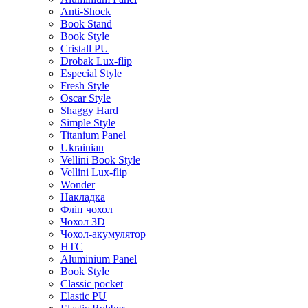
Anti-Shock
Book Stand
Book Style
Cristall PU
Drobak Lux-flip
Especial Style
Fresh Style
Oscar Style
Shaggy Hard
Simple Style
Titanium Panel
Ukrainian
Vellini Book Style
Vellini Lux-flip
Wonder
Накладка
Фліп чохол
Чохол 3D
Чохол-акумулятор
HTC
Aluminium Panel
Book Style
Classic pocket
Elastic PU