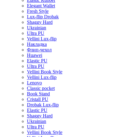
Elastic Rubber
Elegant Wallet
Fresh Style
Lux-flip Drobak
Shaggy Hard
Ukrainian
Ultra PU
Vellini Lux-flip
Накладка
Флип-чехол
Huawei
Elastic PU
Ultra PU
Vellini Book Style
Vellini Lux-flip
Lenovo
Classic pocket
Book Stand
Cristall PU
Drobak Lux-flip
Elastic PU
Shaggy Hard
Ukrainian
Ultra PU
Vellini Book Style