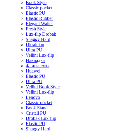
Book Style
Classic pocket
Elastic PU
Elastic Rubber
Elegant Wallet
Fresh Style
Lux-flip Drobak
Shaggy Hard
Ukrainian
Ultra PU
Vellini Lux-flip
Накладка
Флип-чехол
Huawei
Elastic PU
Ultra PU
Vellini Book Style
Vellini Lux-flip
Lenovo
Classic pocket
Book Stand
Cristall PU
Drobak Lux-flip
Elastic PU
Shaggy Hard