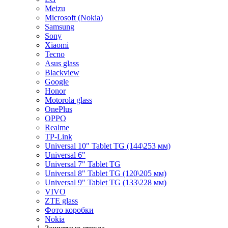
Meizu
Microsoft (Nokia)
Samsung
Sony
Xiaomi
Tecno
Asus glass
Blackview
Google
Honor
Motorola glass
OnePlus
OPPO
Realme
TP-Link
Universal 10" Tablet TG (144\253 мм)
Universal 6"
Universal 7" Tablet TG
Universal 8" Tablet TG (120\205 мм)
Universal 9" Tablet TG (133\228 мм)
VIVO
ZTE glass
Фото коробки
Nokia