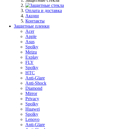
Защитные стекла
Оплата и доставка
Акции
Контакты
Защитные пленки
Acer
Apple
Asus
Spolky
Meizu
Explay
FLY
Spolky
HTC
Anti-Glare
Anti-Shock
Diamond
Mirror
Privacy
Spolky
Huawei
Spolky
Lenovo
Anti-Glare