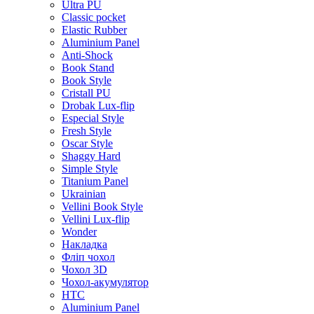
Ultra PU
Classic pocket
Elastic Rubber
Aluminium Panel
Anti-Shock
Book Stand
Book Style
Cristall PU
Drobak Lux-flip
Especial Style
Fresh Style
Oscar Style
Shaggy Hard
Simple Style
Titanium Panel
Ukrainian
Vellini Book Style
Vellini Lux-flip
Wonder
Накладка
Фліп чохол
Чохол 3D
Чохол-акумулятор
HTC
Aluminium Panel