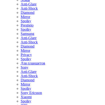
Anti-Glare
Anti-Shock
Diamond
Mirror
Spolky
Prestigio
Spolky
Samsung
Anti-Glare
Anti-Shock
Diamond
Mirror
Privacy
Spolky
Для планшетов
Sony
Anti-Glare
Anti-Shock
Diamond
Mirror
Spolky
Sony Ericsson
Xiaomi
Spolky