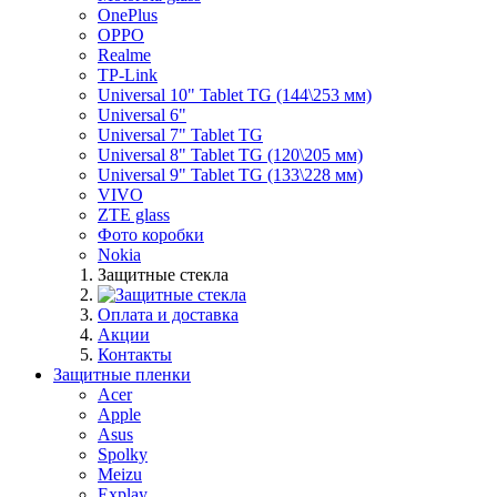
OnePlus
OPPO
Realme
TP-Link
Universal 10" Tablet TG (144\253 мм)
Universal 6"
Universal 7" Tablet TG
Universal 8" Tablet TG (120\205 мм)
Universal 9" Tablet TG (133\228 мм)
VIVO
ZTE glass
Фото коробки
Nokia
Защитные стекла
Оплата и доставка
Акции
Контакты
Защитные пленки
Acer
Apple
Asus
Spolky
Meizu
Explay