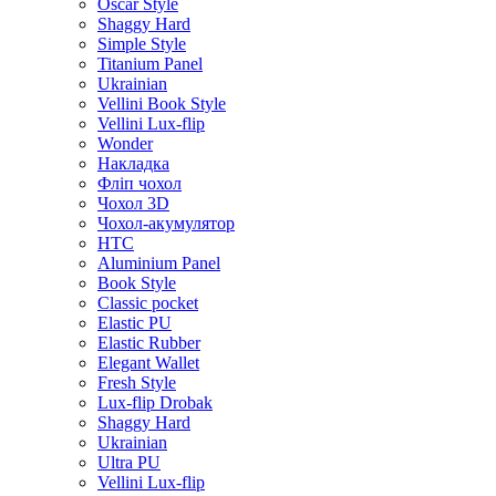
Oscar Style
Shaggy Hard
Simple Style
Titanium Panel
Ukrainian
Vellini Book Style
Vellini Lux-flip
Wonder
Накладка
Фліп чохол
Чохол 3D
Чохол-акумулятор
HTC
Aluminium Panel
Book Style
Classic pocket
Elastic PU
Elastic Rubber
Elegant Wallet
Fresh Style
Lux-flip Drobak
Shaggy Hard
Ukrainian
Ultra PU
Vellini Lux-flip