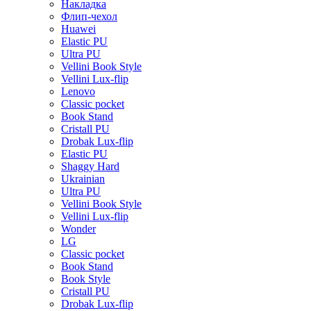
Накладка
Флип-чехол
Huawei
Elastic PU
Ultra PU
Vellini Book Style
Vellini Lux-flip
Lenovo
Classic pocket
Book Stand
Cristall PU
Drobak Lux-flip
Elastic PU
Shaggy Hard
Ukrainian
Ultra PU
Vellini Book Style
Vellini Lux-flip
Wonder
LG
Classic pocket
Book Stand
Book Style
Cristall PU
Drobak Lux-flip