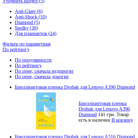
Уточнить раздел (5)
Anti-Glare (6)
Anti-Shock (10)
Diamond (5)
Spolky (30)
Для планшетов (24)
Фильтр по параметрам
По рейтингу
По популярности
По рейтингу
По цене, сначала недорогие
По цене, сначала дорогие
Бриллиантовая пленка Drobak для Lenovo A390 Diamond
Бриллиантовая пленка
Drobak для Lenovo A390
Diamond
141 грн.
Товар
есть в наличии
В корзину
Бриллиантовая пленка Drobak для Lenovo A516 Diamond