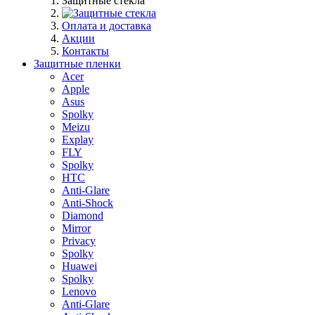
Защитные стекла
Оплата и доставка
Акции
Контакты
Защитные пленки
Acer
Apple
Asus
Spolky
Meizu
Explay
FLY
Spolky
HTC
Anti-Glare
Anti-Shock
Diamond
Mirror
Privacy
Spolky
Huawei
Spolky
Lenovo
Anti-Glare