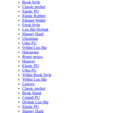
Book Style
Classic pocket
Elastic PU
Elastic Rubber
Elegant Wallet
Fresh Style
Lux-flip Drobak
Shaggy Hard
Ukrainian
Ultra PU
Vellini Lux-flip
Накладка
Флип-чехол
Huawei
Elastic PU
Ultra PU
Vellini Book Style
Vellini Lux-flip
Lenovo
Classic pocket
Book Stand
Cristall PU
Drobak Lux-flip
Elastic PU
Shaggy Hard