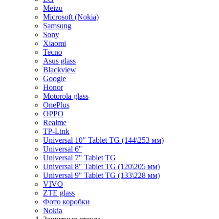
Meizu
Microsoft (Nokia)
Samsung
Sony
Xiaomi
Tecno
Asus glass
Blackview
Google
Honor
Motorola glass
OnePlus
OPPO
Realme
TP-Link
Universal 10" Tablet TG (144\253 мм)
Universal 6"
Universal 7" Tablet TG
Universal 8" Tablet TG (120\205 мм)
Universal 9" Tablet TG (133\228 мм)
VIVO
ZTE glass
Фото коробки
Nokia