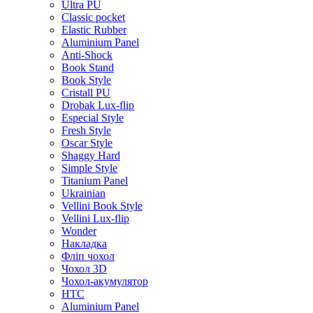
Ultra PU
Classic pocket
Elastic Rubber
Aluminium Panel
Anti-Shock
Book Stand
Book Style
Cristall PU
Drobak Lux-flip
Especial Style
Fresh Style
Oscar Style
Shaggy Hard
Simple Style
Titanium Panel
Ukrainian
Vellini Book Style
Vellini Lux-flip
Wonder
Накладка
Фліп чохол
Чохол 3D
Чохол-акумулятор
HTC
Aluminium Panel