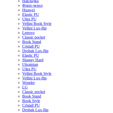
Накладка
Флип-чехол
Huawei
Elastic PU
Ultra PU
Vellini Book Style
Vellini Lux-flip
Lenovo
Classic pocket
Book Stand
Cristall PU
Drobak Lux-flip
Elastic PU
Shaggy Hard
Ukrainian
Ultra PU
Vellini Book Style
Vellini Lux-flip
Wonder
LG
Classic pocket
Book Stand
Book Style
Cristall PU
Drobak Lux-flip