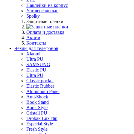
Наклейки на корпус
Универсальные
Spolky
Защитные пленки
Оплата и доставка
Акции
Контакты
Чехлы для телефонов
Xiaomi
Ultra PU
SAMSUNG
Elastic PU
Ultra PU
Classic pocket
Elastic Rubber
Aluminium Panel
Anti-Shock
Book Stand
Book Style
Cristall PU
Drobak Lux-flip
Especial Style
Fresh Style