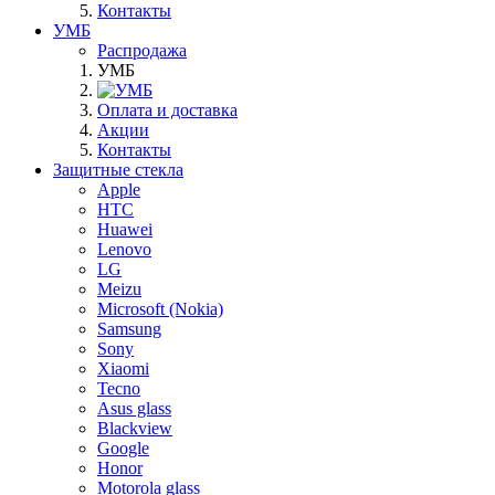
Контакты
УМБ
Распродажа
УМБ
Оплата и доставка
Акции
Контакты
Защитные стекла
Apple
HTC
Huawei
Lenovo
LG
Meizu
Microsoft (Nokia)
Samsung
Sony
Xiaomi
Tecno
Asus glass
Blackview
Google
Honor
Motorola glass