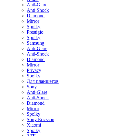
Anti-Glare
Anti-Shock
Diamond
Mirror
Spolky
Prestigio
Spolky
Samsung
Anti-Glare
Anti-Shock
Diamond
Mirror
Privacy
Spolky
Для планшетов
Sony
Anti-Glare
Anti-Shock
Diamond
Mirror
Spolky
Sony Ericsson
Xiaomi
Spolky
ZTE