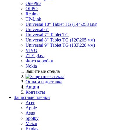
OnePlus
OPPO
Realme
TP-Link
Universal 10" Tablet TG (144\253 мм)
Universal 6"
Universal 7" Tablet TG
Universal 8" Tablet TG (120\205 мм)
Universal 9" Tablet TG (133\228 мм)
VIVO
ZTE glass
Фото коробки
Nokia
Защитные стекла
Оплата и доставка
Акции
Контакты
Защитные пленки
Acer
Apple
Asus
Spolky
Meizu
Explay