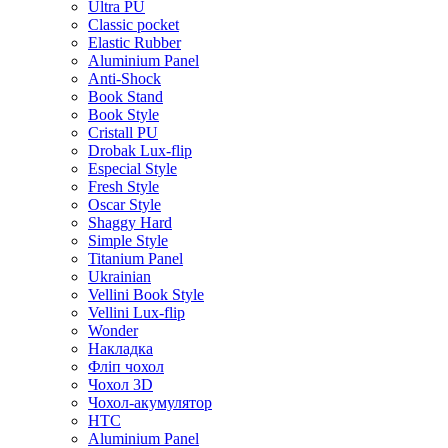
Ultra PU
Classic pocket
Elastic Rubber
Aluminium Panel
Anti-Shock
Book Stand
Book Style
Cristall PU
Drobak Lux-flip
Especial Style
Fresh Style
Oscar Style
Shaggy Hard
Simple Style
Titanium Panel
Ukrainian
Vellini Book Style
Vellini Lux-flip
Wonder
Накладка
Фліп чохол
Чохол 3D
Чохол-акумулятор
HTC
Aluminium Panel