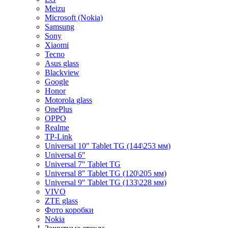
Meizu
Microsoft (Nokia)
Samsung
Sony
Xiaomi
Tecno
Asus glass
Blackview
Google
Honor
Motorola glass
OnePlus
OPPO
Realme
TP-Link
Universal 10" Tablet TG (144\253 мм)
Universal 6"
Universal 7" Tablet TG
Universal 8" Tablet TG (120\205 мм)
Universal 9" Tablet TG (133\228 мм)
VIVO
ZTE glass
Фото коробки
Nokia