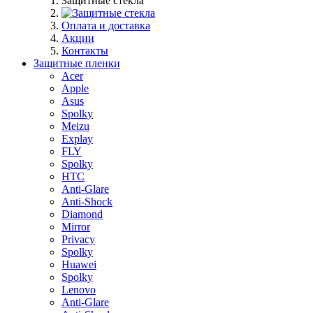
Защитные стекла
Оплата и доставка
Акции
Контакты
Защитные пленки
Acer
Apple
Asus
Spolky
Meizu
Explay
FLY
Spolky
HTC
Anti-Glare
Anti-Shock
Diamond
Mirror
Privacy
Spolky
Huawei
Spolky
Lenovo
Anti-Glare