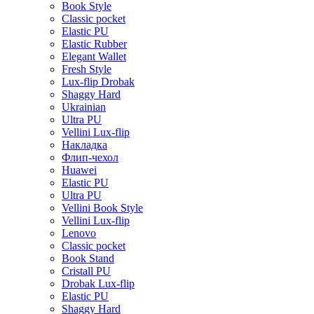
Book Style
Classic pocket
Elastic PU
Elastic Rubber
Elegant Wallet
Fresh Style
Lux-flip Drobak
Shaggy Hard
Ukrainian
Ultra PU
Vellini Lux-flip
Накладка
Флип-чехол
Huawei
Elastic PU
Ultra PU
Vellini Book Style
Vellini Lux-flip
Lenovo
Classic pocket
Book Stand
Cristall PU
Drobak Lux-flip
Elastic PU
Shaggy Hard