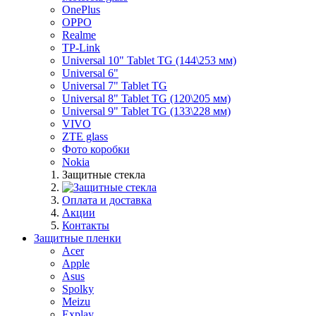
OnePlus
OPPO
Realme
TP-Link
Universal 10" Tablet TG (144\253 мм)
Universal 6"
Universal 7" Tablet TG
Universal 8" Tablet TG (120\205 мм)
Universal 9" Tablet TG (133\228 мм)
VIVO
ZTE glass
Фото коробки
Nokia
Защитные стекла
Оплата и доставка
Акции
Контакты
Защитные пленки
Acer
Apple
Asus
Spolky
Meizu
Explay