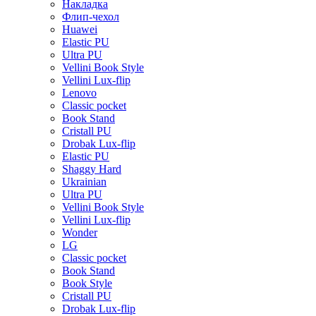
Накладка
Флип-чехол
Huawei
Elastic PU
Ultra PU
Vellini Book Style
Vellini Lux-flip
Lenovo
Classic pocket
Book Stand
Cristall PU
Drobak Lux-flip
Elastic PU
Shaggy Hard
Ukrainian
Ultra PU
Vellini Book Style
Vellini Lux-flip
Wonder
LG
Classic pocket
Book Stand
Book Style
Cristall PU
Drobak Lux-flip