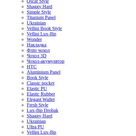
Oscar Style
Shaggy Hard
Simple Style
Titanium Panel
Ukrainian
Vellini Book Style
Vellini Lux-flip
Wonder
Накладка
Фліп чохол
Чохол 3D
Чохол-акумулятор
HTC
Aluminium Panel
Book Style
Classic pocket
Elastic PU
Elastic Rubber
Elegant Wallet
Fresh Style
Lux-flip Drobak
Shaggy Hard
Ukrainian
Ultra PU
Vellini Lux-flip