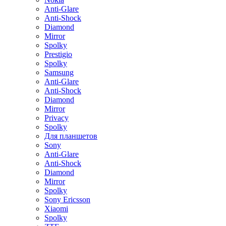
Anti-Glare
Anti-Shock
Diamond
Mirror
Spolky
Prestigio
Spolky
Samsung
Anti-Glare
Anti-Shock
Diamond
Mirror
Privacy
Spolky
Для планшетов
Sony
Anti-Glare
Anti-Shock
Diamond
Mirror
Spolky
Sony Ericsson
Xiaomi
Spolky