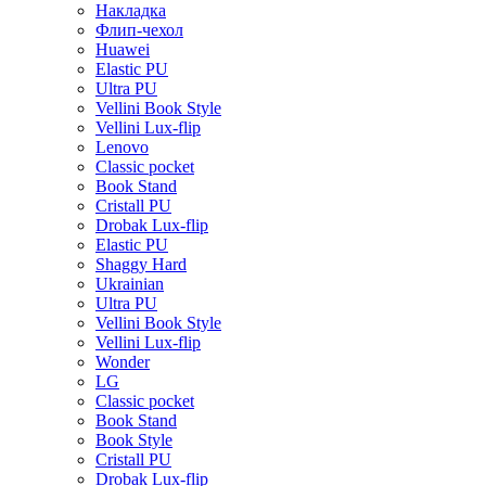
Накладка
Флип-чехол
Huawei
Elastic PU
Ultra PU
Vellini Book Style
Vellini Lux-flip
Lenovo
Classic pocket
Book Stand
Cristall PU
Drobak Lux-flip
Elastic PU
Shaggy Hard
Ukrainian
Ultra PU
Vellini Book Style
Vellini Lux-flip
Wonder
LG
Classic pocket
Book Stand
Book Style
Cristall PU
Drobak Lux-flip