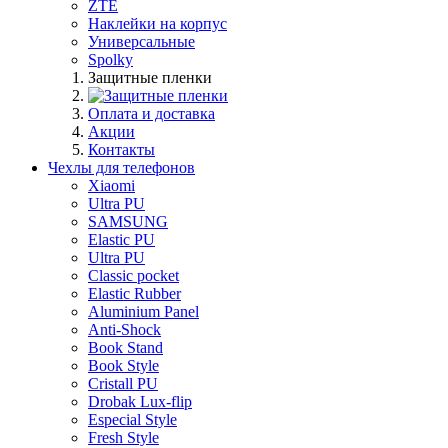
ZTE
Наклейки на корпус
Универсальные
Spolky
Защитные пленки
Оплата и доставка
Акции
Контакты
Чехлы для телефонов
Xiaomi
Ultra PU
SAMSUNG
Elastic PU
Ultra PU
Classic pocket
Elastic Rubber
Aluminium Panel
Anti-Shock
Book Stand
Book Style
Cristall PU
Drobak Lux-flip
Especial Style
Fresh Style