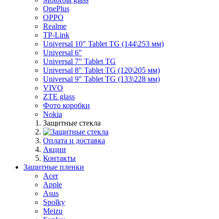
OnePlus
OPPO
Realme
TP-Link
Universal 10" Tablet TG (144\253 мм)
Universal 6"
Universal 7" Tablet TG
Universal 8" Tablet TG (120\205 мм)
Universal 9" Tablet TG (133\228 мм)
VIVO
ZTE glass
Фото коробки
Nokia
Защитные стекла
Оплата и доставка
Акции
Контакты
Защитные пленки
Acer
Apple
Asus
Spolky
Meizu