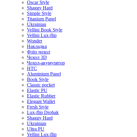
Oscar Style
Shaggy Hard
Simple Style
Titanium Panel
Ukrainian
Vellini Book Style
Vellini Lux-flip
Wonder
Накладка
Фліп чохол
Чохол 3D
Чохол-акумулятор
HTC
Aluminium Panel
Book Style
Classic pocket
Elastic PU
Elastic Rubber
Elegant Wallet
Fresh Style
Lux-flip Drobak
Shaggy Hard
Ukrainian
Ultra PU
Vellini Lux-flip