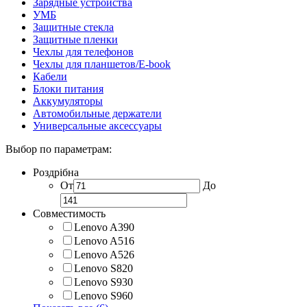
Зарядные устройства
УМБ
Защитные стекла
Защитные пленки
Чехлы для телефонов
Чехлы для планшетов/E-book
Кабели
Блоки питания
Аккумуляторы
Автомобильные держатели
Универсальные аксессуары
Выбор по параметрам:
Роздрібна
От
До
Совместимость
Lenovo A390
Lenovo A516
Lenovo A526
Lenovo S820
Lenovo S930
Lenovo S960