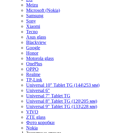
Meizu
Microsoft (Nokia)
Samsung
Sony
Xiaomi
Tecno
Asus glass
Blackview
Google
Honor
Motorola glass
OnePlus
OPPO
Realme
TP-Link
Universal 10" Tablet TG (144\253 мм)
Universal 6"
Universal 7" Tablet TG
Universal 8" Tablet TG (120\205 мм)
Universal 9" Tablet TG (133\228 мм)
VIVO
ZTE glass
Фото коробки
Nokia