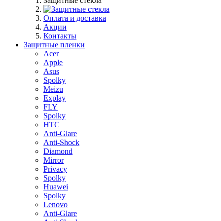
Защитные стекла
Оплата и доставка
Акции
Контакты
Защитные пленки
Acer
Apple
Asus
Spolky
Meizu
Explay
FLY
Spolky
HTC
Anti-Glare
Anti-Shock
Diamond
Mirror
Privacy
Spolky
Huawei
Spolky
Lenovo
Anti-Glare