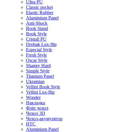
Ultra PU
Classic pocket
Elastic Rubber
Aluminium Panel
Anti-Shock
Book Stand
Book Style
Cristall PU
Drobak Lux-flip
Especial Style
Fresh Style
Oscar Style
Shaggy Hard
Simple Style
Titanium Panel
Ukrainian
Vellini Book Style
Vellini Lux-flip
Wonder
Накладка
Фліп чохол
Чохол 3D
Чохол-акумулятор
HTC
Aluminium Panel