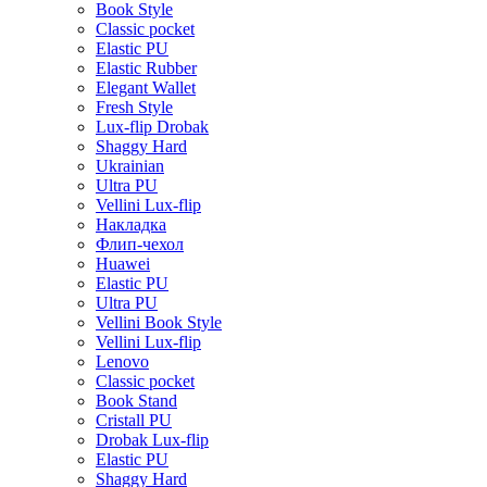
Book Style
Classic pocket
Elastic PU
Elastic Rubber
Elegant Wallet
Fresh Style
Lux-flip Drobak
Shaggy Hard
Ukrainian
Ultra PU
Vellini Lux-flip
Накладка
Флип-чехол
Huawei
Elastic PU
Ultra PU
Vellini Book Style
Vellini Lux-flip
Lenovo
Classic pocket
Book Stand
Cristall PU
Drobak Lux-flip
Elastic PU
Shaggy Hard