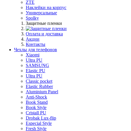
ZTE
Наклейки на корпус
Универсальные
Spolky
Защитные пленки
Оплата и доставка
Акции
Контакты
Чехлы для телефонов
Xiaomi
Ultra PU
SAMSUNG
Elastic PU
Ultra PU
Classic pocket
Elastic Rubber
Aluminium Panel
Anti-Shock
Book Stand
Book Style
Cristall PU
Drobak Lux-flip
Especial Style
Fresh Style