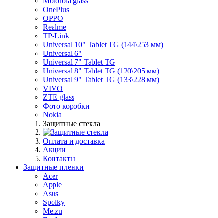
Motorola glass
OnePlus
OPPO
Realme
TP-Link
Universal 10" Tablet TG (144\253 мм)
Universal 6"
Universal 7" Tablet TG
Universal 8" Tablet TG (120\205 мм)
Universal 9" Tablet TG (133\228 мм)
VIVO
ZTE glass
Фото коробки
Nokia
Защитные стекла
Оплата и доставка
Акции
Контакты
Защитные пленки
Acer
Apple
Asus
Spolky
Meizu