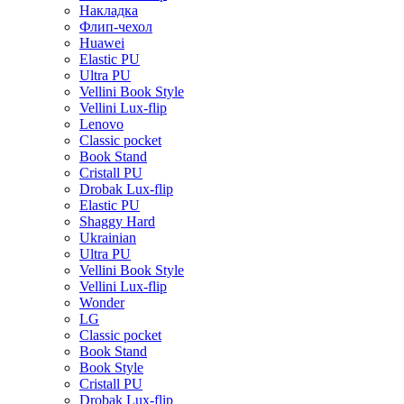
Накладка
Флип-чехол
Huawei
Elastic PU
Ultra PU
Vellini Book Style
Vellini Lux-flip
Lenovo
Classic pocket
Book Stand
Cristall PU
Drobak Lux-flip
Elastic PU
Shaggy Hard
Ukrainian
Ultra PU
Vellini Book Style
Vellini Lux-flip
Wonder
LG
Classic pocket
Book Stand
Book Style
Cristall PU
Drobak Lux-flip