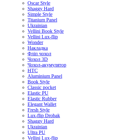
Oscar Style
Shaggy Hard
Simple Style
Titanium Panel
Ukrainian
Vellini Book Style
Vellini Lux-flip
Wonder
Накладка
Фліп чохол
Чохол 3D
Чохол-акумулятор
HTC
Aluminium Panel
Book Style
Classic pocket
Elastic PU
Elastic Rubber
Elegant Wallet
Fresh Style
Lux-flip Drobak
Shaggy Hard
Ukrainian
Ultra PU
Vellini Lux-flip