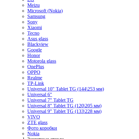
Meizu
Microsoft (Nokia)
Samsung
Sony
Xiaomi
Tecno
Asus glass
Blackview
Google
Honor
Motorola glass
OnePlus
OPPO
Realme
TP-Link
Universal 10" Tablet TG (144\253 мм)
Universal 6"
Universal 7" Tablet TG
Universal 8" Tablet TG (120\205 мм)
Universal 9" Tablet TG (133\228 мм)
VIVO
ZTE glass
Фото коробки
Nokia