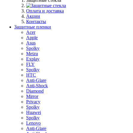
Защитные стекла
Оплата и доставка
Акции
Контакты
Защитные пленки
Acer
Apple
Asus
Spolky
Meizu
Explay
FLY
Spolky
HTC
Anti-Glare
Anti-Shock
Diamond
Mirror
Privacy
Spolky
Huawei
Spolky
Lenovo
Anti-Glare