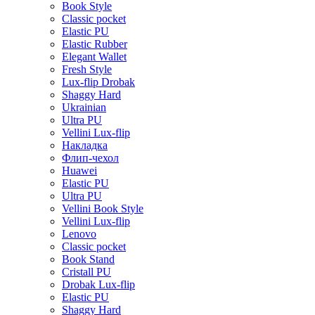
Book Style
Classic pocket
Elastic PU
Elastic Rubber
Elegant Wallet
Fresh Style
Lux-flip Drobak
Shaggy Hard
Ukrainian
Ultra PU
Vellini Lux-flip
Накладка
Флип-чехол
Huawei
Elastic PU
Ultra PU
Vellini Book Style
Vellini Lux-flip
Lenovo
Classic pocket
Book Stand
Cristall PU
Drobak Lux-flip
Elastic PU
Shaggy Hard