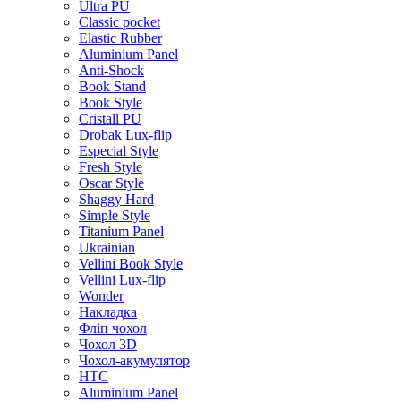
Ultra PU
Classic pocket
Elastic Rubber
Aluminium Panel
Anti-Shock
Book Stand
Book Style
Cristall PU
Drobak Lux-flip
Especial Style
Fresh Style
Oscar Style
Shaggy Hard
Simple Style
Titanium Panel
Ukrainian
Vellini Book Style
Vellini Lux-flip
Wonder
Накладка
Фліп чохол
Чохол 3D
Чохол-акумулятор
HTC
Aluminium Panel