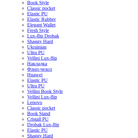
Book Style
Classic pocket
Elastic PU
Elastic Rubber
Elegant Wallet
Fresh Style
Lux-flip Drobak
Shaggy Hard
Ukrainian
Ultra PU
Vellini Lux-flip
Накладка
Флип-чехол
Huawei
Elastic PU
Ultra PU
Vellini Book Style
Vellini Lux-flip
Lenovo
Classic pocket
Book Stand
Cristall PU
Drobak Lux-flip
Elastic PU
Shaggy Hard