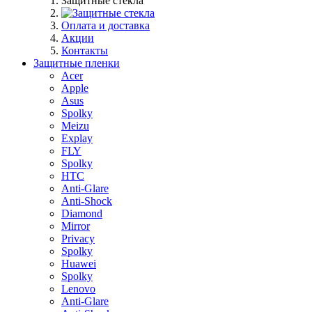
Защитные стекла
Оплата и доставка
Акции
Контакты
Защитные пленки
Acer
Apple
Asus
Spolky
Meizu
Explay
FLY
Spolky
HTC
Anti-Glare
Anti-Shock
Diamond
Mirror
Privacy
Spolky
Huawei
Spolky
Lenovo
Anti-Glare