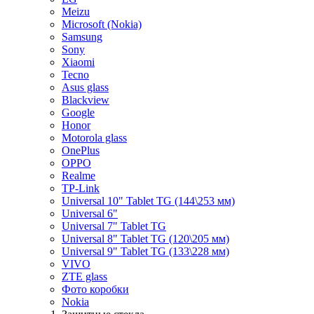
Meizu
Microsoft (Nokia)
Samsung
Sony
Xiaomi
Tecno
Asus glass
Blackview
Google
Honor
Motorola glass
OnePlus
OPPO
Realme
TP-Link
Universal 10" Tablet TG (144\253 мм)
Universal 6"
Universal 7" Tablet TG
Universal 8" Tablet TG (120\205 мм)
Universal 9" Tablet TG (133\228 мм)
VIVO
ZTE glass
Фото коробки
Nokia