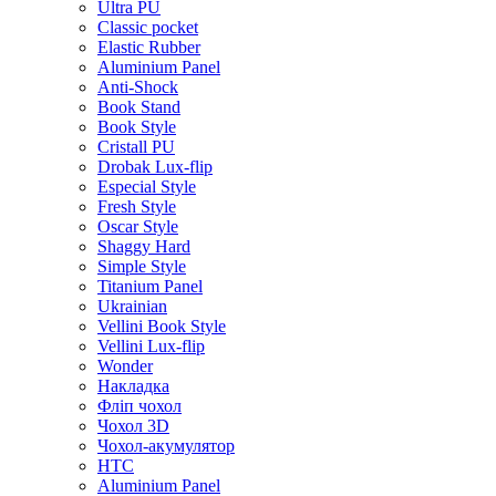
Ultra PU
Classic pocket
Elastic Rubber
Aluminium Panel
Anti-Shock
Book Stand
Book Style
Cristall PU
Drobak Lux-flip
Especial Style
Fresh Style
Oscar Style
Shaggy Hard
Simple Style
Titanium Panel
Ukrainian
Vellini Book Style
Vellini Lux-flip
Wonder
Накладка
Фліп чохол
Чохол 3D
Чохол-акумулятор
HTC
Aluminium Panel