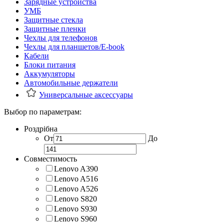
Зарядные устройства
УМБ
Защитные стекла
Защитные пленки
Чехлы для телефонов
Чехлы для планшетов/E-book
Кабели
Блоки питания
Аккумуляторы
Автомобильные держатели
Универсальные аксессуары
Выбор по параметрам:
Роздрібна
От
До
Совместимость
Lenovo A390
Lenovo A516
Lenovo A526
Lenovo S820
Lenovo S930
Lenovo S960