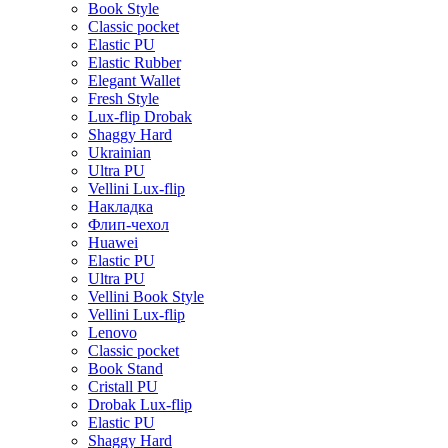
Book Style
Classic pocket
Elastic PU
Elastic Rubber
Elegant Wallet
Fresh Style
Lux-flip Drobak
Shaggy Hard
Ukrainian
Ultra PU
Vellini Lux-flip
Накладка
Флип-чехол
Huawei
Elastic PU
Ultra PU
Vellini Book Style
Vellini Lux-flip
Lenovo
Classic pocket
Book Stand
Cristall PU
Drobak Lux-flip
Elastic PU
Shaggy Hard