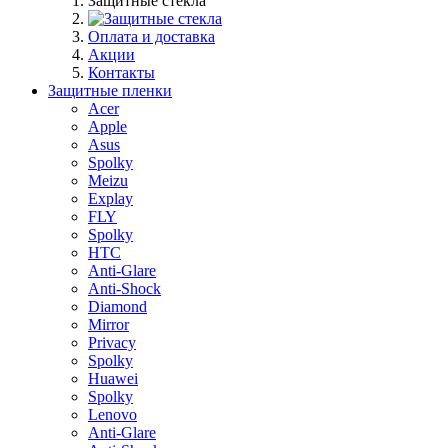
Защитные стекла
Оплата и доставка
Акции
Контакты
Защитные пленки
Acer
Apple
Asus
Spolky
Meizu
Explay
FLY
Spolky
HTC
Anti-Glare
Anti-Shock
Diamond
Mirror
Privacy
Spolky
Huawei
Spolky
Lenovo
Anti-Glare