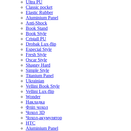
Ultra PU
Classic pocket
Elastic Rubber
Aluminium Panel
Anti-Shock
Book Stand
Book Style
Cristall PU
Drobak Lux-flip
Especial Style
Fresh Style
Oscar Style
Shaggy Hard
Simple Style
Titanium Panel
Ukrainian
Vellini Book Style
Vellini Lux-flip
Wonder
Накладка
Фліп чохол
Чохол 3D
Чохол-акумулятор
HTC
Aluminium Panel