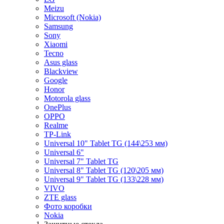
Meizu
Microsoft (Nokia)
Samsung
Sony
Xiaomi
Tecno
Asus glass
Blackview
Google
Honor
Motorola glass
OnePlus
OPPO
Realme
TP-Link
Universal 10" Tablet TG (144\253 мм)
Universal 6"
Universal 7" Tablet TG
Universal 8" Tablet TG (120\205 мм)
Universal 9" Tablet TG (133\228 мм)
VIVO
ZTE glass
Фото коробки
Nokia