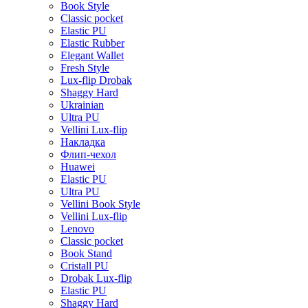
Book Style
Classic pocket
Elastic PU
Elastic Rubber
Elegant Wallet
Fresh Style
Lux-flip Drobak
Shaggy Hard
Ukrainian
Ultra PU
Vellini Lux-flip
Накладка
Флип-чехол
Huawei
Elastic PU
Ultra PU
Vellini Book Style
Vellini Lux-flip
Lenovo
Classic pocket
Book Stand
Cristall PU
Drobak Lux-flip
Elastic PU
Shaggy Hard