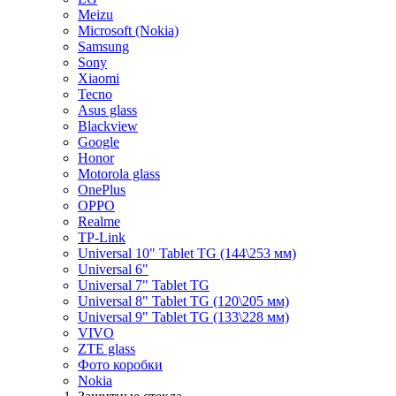
Meizu
Microsoft (Nokia)
Samsung
Sony
Xiaomi
Tecno
Asus glass
Blackview
Google
Honor
Motorola glass
OnePlus
OPPO
Realme
TP-Link
Universal 10" Tablet TG (144\253 мм)
Universal 6"
Universal 7" Tablet TG
Universal 8" Tablet TG (120\205 мм)
Universal 9" Tablet TG (133\228 мм)
VIVO
ZTE glass
Фото коробки
Nokia