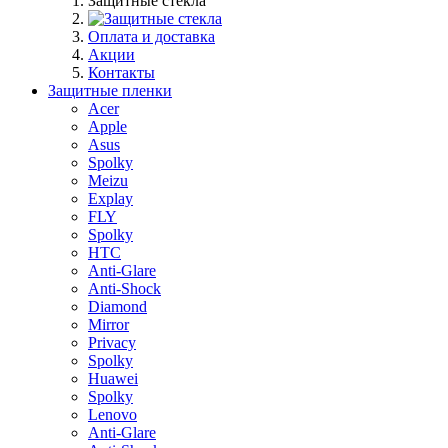
Защитные стекла
Оплата и доставка
Акции
Контакты
Защитные пленки
Acer
Apple
Asus
Spolky
Meizu
Explay
FLY
Spolky
HTC
Anti-Glare
Anti-Shock
Diamond
Mirror
Privacy
Spolky
Huawei
Spolky
Lenovo
Anti-Glare