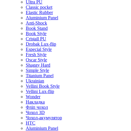
Ultra PU
Classic pocket
Elastic Rubber
Aluminium Panel
Anti-Shock
Book Stand
Book Style
Cristall PU
Drobak Lux-flip
Especial Style
Fresh Style
Oscar Style
Shaggy Hard
Simple Style
Titanium Panel
Ukrainian
Vellini Book Style
Vellini Lux-flip
Wonder
Накладка
Фліп чохол
Чохол 3D
Чохол-акумулятор
HTC
Aluminium Panel