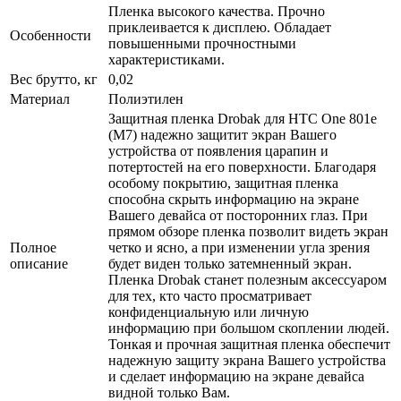
Пленка высокого качества. Прочно
приклеивается к дисплею. Обладает
Особенности
повышенными прочностными
характеристиками.
Вес брутто, кг
0,02
Материал
Полиэтилен
Защитная пленка Drobak для HTC One 801e
(M7) надежно защитит экран Вашего
устройства от появления царапин и
потертостей на его поверхности. Благодаря
особому покрытию, защитная пленка
способна скрыть информацию на экране
Вашего девайса от посторонних глаз. При
прямом обзоре пленка позволит видеть экран
Полное
четко и ясно, а при изменении угла зрения
описание
будет виден только затемненный экран.
Пленка Drobak станет полезным аксессуаром
для тех, кто часто просматривает
конфиденциальную или личную
информацию при большом скоплении людей.
Тонкая и прочная защитная пленка обеспечит
надежную защиту экрана Вашего устройства
и сделает информацию на экране девайса
видной только Вам.