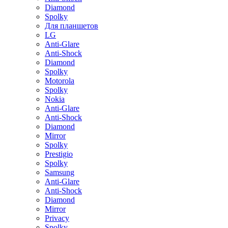
Diamond
Spolky
Для планшетов
LG
Anti-Glare
Anti-Shock
Diamond
Spolky
Motorola
Spolky
Nokia
Anti-Glare
Anti-Shock
Diamond
Mirror
Spolky
Prestigio
Spolky
Samsung
Anti-Glare
Anti-Shock
Diamond
Mirror
Privacy
Spolky