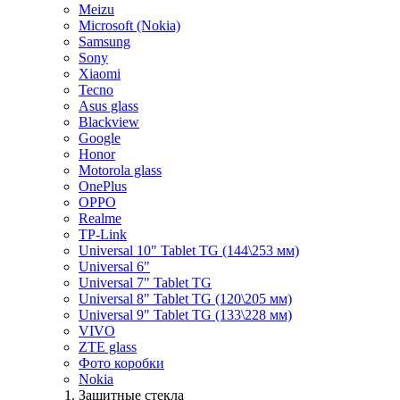
Meizu
Microsoft (Nokia)
Samsung
Sony
Xiaomi
Tecno
Asus glass
Blackview
Google
Honor
Motorola glass
OnePlus
OPPO
Realme
TP-Link
Universal 10" Tablet TG (144\253 мм)
Universal 6"
Universal 7" Tablet TG
Universal 8" Tablet TG (120\205 мм)
Universal 9" Tablet TG (133\228 мм)
VIVO
ZTE glass
Фото коробки
Nokia
Защитные стекла