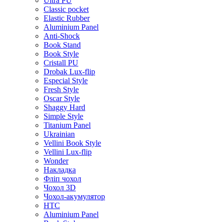
Ultra PU
Classic pocket
Elastic Rubber
Aluminium Panel
Anti-Shock
Book Stand
Book Style
Cristall PU
Drobak Lux-flip
Especial Style
Fresh Style
Oscar Style
Shaggy Hard
Simple Style
Titanium Panel
Ukrainian
Vellini Book Style
Vellini Lux-flip
Wonder
Накладка
Фліп чохол
Чохол 3D
Чохол-акумулятор
HTC
Aluminium Panel