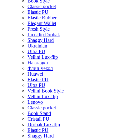
Book Style
Classic pocket
Elastic PU
Elastic Rubber
Elegant Wallet
Fresh Style
Lux-flip Drobak
Shaggy Hard
Ukrainian
Ultra PU
Vellini Lux-flip
Накладка
Флип-чехол
Huawei
Elastic PU
Ultra PU
Vellini Book Style
Vellini Lux-flip
Lenovo
Classic pocket
Book Stand
Cristall PU
Drobak Lux-flip
Elastic PU
Shaggy Hard