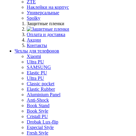
ZTE
Наклейки на корпус
Универсальные
Spolky
Защитные пленки
Оплата и доставка
Акции
Контакты
Чехлы для телефонов
Xiaomi
Ultra PU
SAMSUNG
Elastic PU
Ultra PU
Classic pocket
Elastic Rubber
Aluminium Panel
Anti-Shock
Book Stand
Book Style
Cristall PU
Drobak Lux-flip
Especial Style
Fresh Style