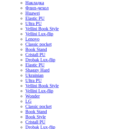
Накладка
Флип-чехол
Huawei
Elastic PU
Ultra PU
Vellini Book Style
Vellini Lux-flip
Lenovo
Classic pocket
Book Stand
Cristall PU
Drobak Lux-flip
Elastic PU
Shaggy Hard
Ukrainian
Ultra PU
Vellini Book Style
Vellini Lux-flip
Wonder
LG
Classic pocket
Book Stand
Book Style
Cristall PU
Drobak Lux-flip