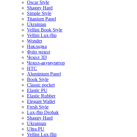
Oscar Style
Shaggy Hard
Simple Style
Titanium Panel
Ukrainian
Vellini Book Style
Vellini Lux-flip
Wonder
Накладка
Фліп чохол
Чохол 3D
Чохол-акумулятор
HTC
Aluminium Panel
Book Style
Classic pocket
Elastic PU
Elastic Rubber
Elegant Wallet
Fresh Style
Lux-flip Drobak
Shaggy Hard
Ukrainian
Ultra PU
Vellini Lux-flip