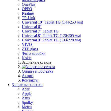
OnePlus
OPPO
Realme
TP-Link
Universal 10" Tablet TG (144\253 мм)
Universal 6"
Universal 7" Tablet TG
Universal 8" Tablet TG (120\205 мм)
Universal 9" Tablet TG (133\228 мм)
VIVO
ZTE glass
Фото коробки
Nokia
Защитные стекла
Оплата и доставка
Акции
Контакты
Защитные пленки
Acer
Apple
Asus
Spolky
Meizu