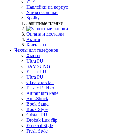
ZTE
Наклейки на корпус
Универсальные
Spolky
Защитные пленки
Оплата и доставка
Акции
Контакты
Чехлы для телефонов
Xiaomi
Ultra PU
SAMSUNG
Elastic PU
Ultra PU
Classic pocket
Elastic Rubber
Aluminium Panel
Anti-Shock
Book Stand
Book Style
Cristall PU
Drobak Lux-flip
Especial Style
Fresh Style