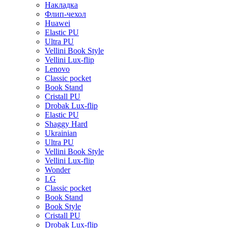
Накладка
Флип-чехол
Huawei
Elastic PU
Ultra PU
Vellini Book Style
Vellini Lux-flip
Lenovo
Classic pocket
Book Stand
Cristall PU
Drobak Lux-flip
Elastic PU
Shaggy Hard
Ukrainian
Ultra PU
Vellini Book Style
Vellini Lux-flip
Wonder
LG
Classic pocket
Book Stand
Book Style
Cristall PU
Drobak Lux-flip