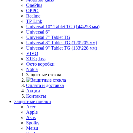
OnePlus
OPPO
Realme
TP-Link
Universal 10" Tablet TG (144\253 мм)
Universal 6"
Universal 7" Tablet TG
Universal 8" Tablet TG (120\205 мм)
Universal 9" Tablet TG (133\228 мм)
VIVO
ZTE glass
Фото коробки
Nokia
Защитные стекла
Оплата и доставка
Акции
Контакты
Защитные пленки
Acer
Apple
Asus
Spolky
Meizu