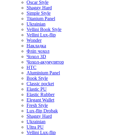
Oscar Style
Shaggy Hard
Simple Style
Titanium Panel
Ukrainian
Vellini Book Style
Vellini Lux-flip
Wonder
Накладка
Фліп чохол
Чохол 3D
Чохол-акумулятор
HTC
Aluminium Panel
Book Style
Classic pocket
Elastic PU
Elastic Rubber
Elegant Wallet
Fresh Style
Lux-flip Drobak
Shaggy Hard
Ukrainian
Ultra PU
Vellini Lux-flip