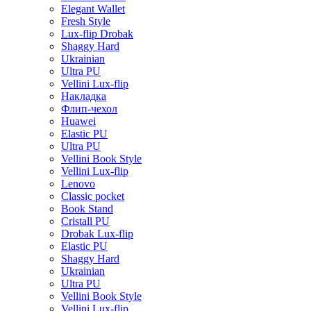
Elegant Wallet
Fresh Style
Lux-flip Drobak
Shaggy Hard
Ukrainian
Ultra PU
Vellini Lux-flip
Накладка
Флип-чехол
Huawei
Elastic PU
Ultra PU
Vellini Book Style
Vellini Lux-flip
Lenovo
Classic pocket
Book Stand
Cristall PU
Drobak Lux-flip
Elastic PU
Shaggy Hard
Ukrainian
Ultra PU
Vellini Book Style
Vellini Lux-flip