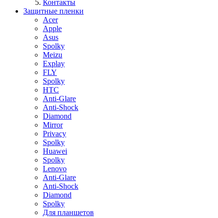
Контакты
Защитные пленки
Acer
Apple
Asus
Spolky
Meizu
Explay
FLY
Spolky
HTC
Anti-Glare
Anti-Shock
Diamond
Mirror
Privacy
Spolky
Huawei
Spolky
Lenovo
Anti-Glare
Anti-Shock
Diamond
Spolky
Для планшетов