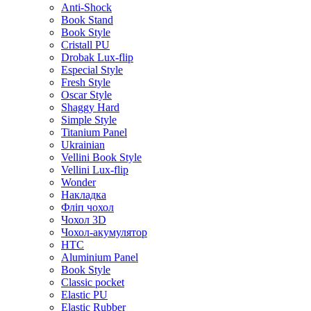
Anti-Shock
Book Stand
Book Style
Cristall PU
Drobak Lux-flip
Especial Style
Fresh Style
Oscar Style
Shaggy Hard
Simple Style
Titanium Panel
Ukrainian
Vellini Book Style
Vellini Lux-flip
Wonder
Накладка
Фліп чохол
Чохол 3D
Чохол-акумулятор
HTC
Aluminium Panel
Book Style
Classic pocket
Elastic PU
Elastic Rubber