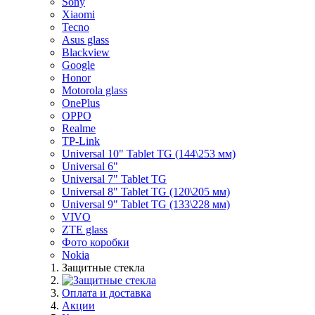
Sony
Xiaomi
Tecno
Asus glass
Blackview
Google
Honor
Motorola glass
OnePlus
OPPO
Realme
TP-Link
Universal 10" Tablet TG (144\253 мм)
Universal 6"
Universal 7" Tablet TG
Universal 8" Tablet TG (120\205 мм)
Universal 9" Tablet TG (133\228 мм)
VIVO
ZTE glass
Фото коробки
Nokia
Защитные стекла
Оплата и доставка
Акции