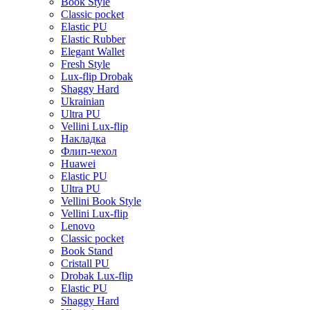
Book Style
Classic pocket
Elastic PU
Elastic Rubber
Elegant Wallet
Fresh Style
Lux-flip Drobak
Shaggy Hard
Ukrainian
Ultra PU
Vellini Lux-flip
Накладка
Флип-чехол
Huawei
Elastic PU
Ultra PU
Vellini Book Style
Vellini Lux-flip
Lenovo
Classic pocket
Book Stand
Cristall PU
Drobak Lux-flip
Elastic PU
Shaggy Hard