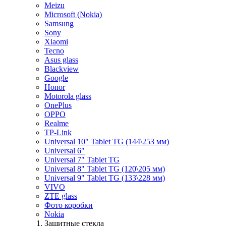
Meizu
Microsoft (Nokia)
Samsung
Sony
Xiaomi
Tecno
Asus glass
Blackview
Google
Honor
Motorola glass
OnePlus
OPPO
Realme
TP-Link
Universal 10" Tablet TG (144\253 мм)
Universal 6"
Universal 7" Tablet TG
Universal 8" Tablet TG (120\205 мм)
Universal 9" Tablet TG (133\228 мм)
VIVO
ZTE glass
Фото коробки
Nokia
Защитные стекла