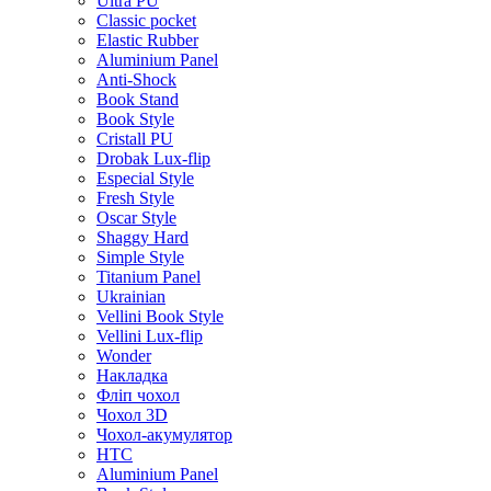
Ultra PU
Classic pocket
Elastic Rubber
Aluminium Panel
Anti-Shock
Book Stand
Book Style
Cristall PU
Drobak Lux-flip
Especial Style
Fresh Style
Oscar Style
Shaggy Hard
Simple Style
Titanium Panel
Ukrainian
Vellini Book Style
Vellini Lux-flip
Wonder
Накладка
Фліп чохол
Чохол 3D
Чохол-акумулятор
HTC
Aluminium Panel