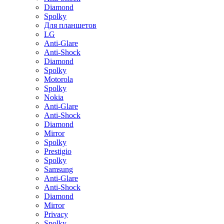
Diamond
Spolky
Для планшетов
LG
Anti-Glare
Anti-Shock
Diamond
Spolky
Motorola
Spolky
Nokia
Anti-Glare
Anti-Shock
Diamond
Mirror
Spolky
Prestigio
Spolky
Samsung
Anti-Glare
Anti-Shock
Diamond
Mirror
Privacy
Spolky