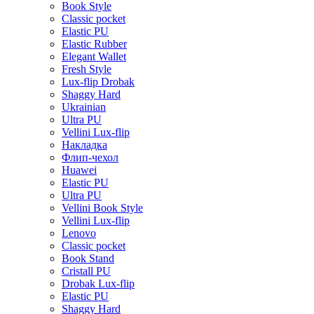
Book Style
Classic pocket
Elastic PU
Elastic Rubber
Elegant Wallet
Fresh Style
Lux-flip Drobak
Shaggy Hard
Ukrainian
Ultra PU
Vellini Lux-flip
Накладка
Флип-чехол
Huawei
Elastic PU
Ultra PU
Vellini Book Style
Vellini Lux-flip
Lenovo
Classic pocket
Book Stand
Cristall PU
Drobak Lux-flip
Elastic PU
Shaggy Hard