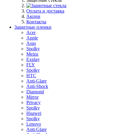
Защитные стекла
Оплата и доставка
Акции
Контакты
Защитные пленки
Acer
Apple
Asus
Spolky
Meizu
Explay
FLY
Spolky
HTC
Anti-Glare
Anti-Shock
Diamond
Mirror
Privacy
Spolky
Huawei
Spolky
Lenovo
Anti-Glare