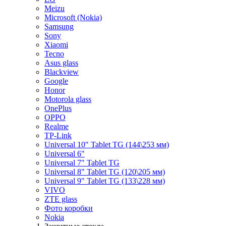
Meizu
Microsoft (Nokia)
Samsung
Sony
Xiaomi
Tecno
Asus glass
Blackview
Google
Honor
Motorola glass
OnePlus
OPPO
Realme
TP-Link
Universal 10" Tablet TG (144\253 мм)
Universal 6"
Universal 7" Tablet TG
Universal 8" Tablet TG (120\205 мм)
Universal 9" Tablet TG (133\228 мм)
VIVO
ZTE glass
Фото коробки
Nokia