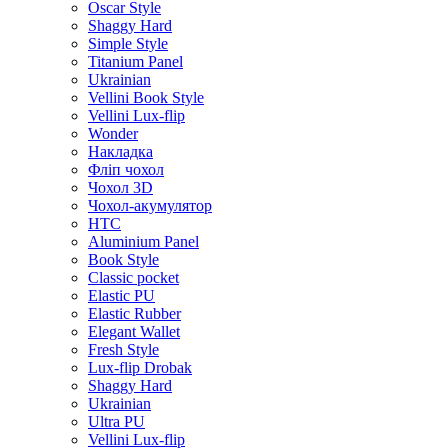
Oscar Style
Shaggy Hard
Simple Style
Titanium Panel
Ukrainian
Vellini Book Style
Vellini Lux-flip
Wonder
Накладка
Фліп чохол
Чохол 3D
Чохол-акумулятор
HTC
Aluminium Panel
Book Style
Classic pocket
Elastic PU
Elastic Rubber
Elegant Wallet
Fresh Style
Lux-flip Drobak
Shaggy Hard
Ukrainian
Ultra PU
Vellini Lux-flip