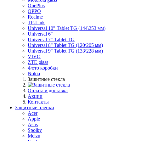
OnePlus
OPPO
Realme
TP-Link
Universal 10" Tablet TG (144\253 мм)
Universal 6"
Universal 7" Tablet TG
Universal 8" Tablet TG (120\205 мм)
Universal 9" Tablet TG (133\228 мм)
VIVO
ZTE glass
Фото коробки
Nokia
Защитные стекла
Оплата и доставка
Акции
Контакты
Защитные пленки
Acer
Apple
Asus
Spolky
Meizu