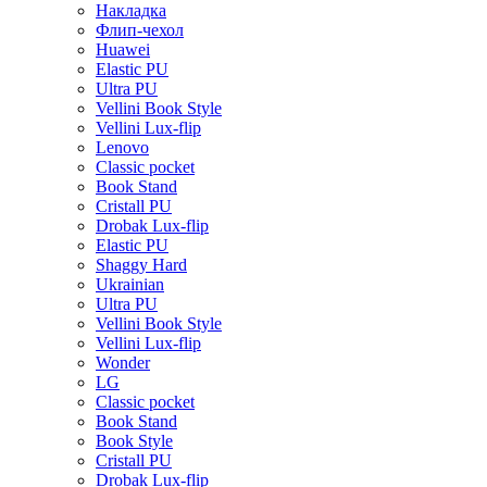
Накладка
Флип-чехол
Huawei
Elastic PU
Ultra PU
Vellini Book Style
Vellini Lux-flip
Lenovo
Classic pocket
Book Stand
Cristall PU
Drobak Lux-flip
Elastic PU
Shaggy Hard
Ukrainian
Ultra PU
Vellini Book Style
Vellini Lux-flip
Wonder
LG
Classic pocket
Book Stand
Book Style
Cristall PU
Drobak Lux-flip