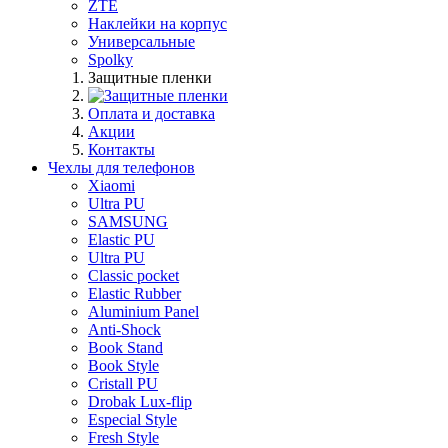
ZTE
Наклейки на корпус
Универсальные
Spolky
Защитные пленки
Оплата и доставка
Акции
Контакты
Чехлы для телефонов
Xiaomi
Ultra PU
SAMSUNG
Elastic PU
Ultra PU
Classic pocket
Elastic Rubber
Aluminium Panel
Anti-Shock
Book Stand
Book Style
Cristall PU
Drobak Lux-flip
Especial Style
Fresh Style