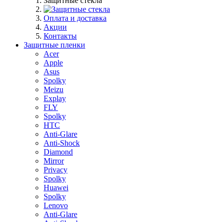
Защитные стекла
Оплата и доставка
Акции
Контакты
Защитные пленки
Acer
Apple
Asus
Spolky
Meizu
Explay
FLY
Spolky
HTC
Anti-Glare
Anti-Shock
Diamond
Mirror
Privacy
Spolky
Huawei
Spolky
Lenovo
Anti-Glare