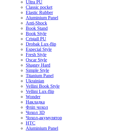
Ultra PU
Classic pocket
Elastic Rubber
Aluminium Panel
Anti-Shock
Book Stand
Book Style
Cristall PU
Drobak Lux-flip
Especial Style
Fresh Style
Oscar Style
Shaggy Hard
Simple Style
Titanium Panel
Ukrainian
Vellini Book Style
Vellini Lux-flip
Wonder
Накладка
Фліп чохол
Чохол 3D
Чохол-акумулятор
HTC
Aluminium Panel