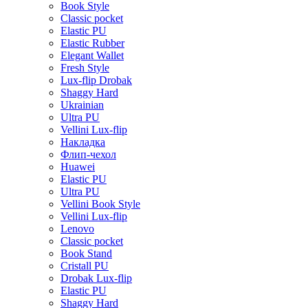
Book Style
Classic pocket
Elastic PU
Elastic Rubber
Elegant Wallet
Fresh Style
Lux-flip Drobak
Shaggy Hard
Ukrainian
Ultra PU
Vellini Lux-flip
Накладка
Флип-чехол
Huawei
Elastic PU
Ultra PU
Vellini Book Style
Vellini Lux-flip
Lenovo
Classic pocket
Book Stand
Cristall PU
Drobak Lux-flip
Elastic PU
Shaggy Hard