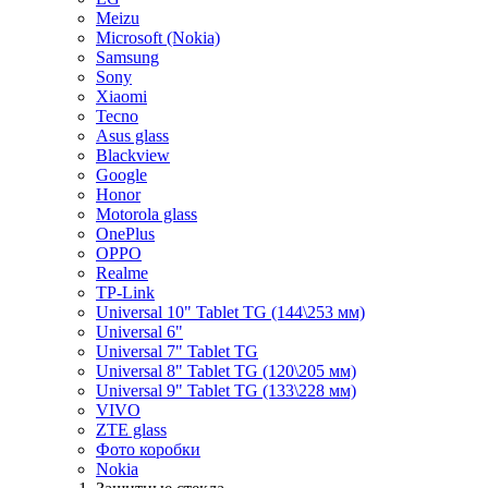
Meizu
Microsoft (Nokia)
Samsung
Sony
Xiaomi
Tecno
Asus glass
Blackview
Google
Honor
Motorola glass
OnePlus
OPPO
Realme
TP-Link
Universal 10" Tablet TG (144\253 мм)
Universal 6"
Universal 7" Tablet TG
Universal 8" Tablet TG (120\205 мм)
Universal 9" Tablet TG (133\228 мм)
VIVO
ZTE glass
Фото коробки
Nokia