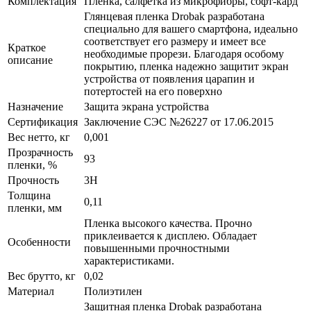
Комплектация
Пленка, салфетка из микрофибры, софт-кард
Глянцевая пленка Drobak разработана
специально для вашего смартфона, идеально
соответствует его размеру и имеет все
Краткое
необходимые прорези. Благодаря особому
описание
покрытию, пленка надежно защитит экран
устройства от появления царапин и
потертостей на его поверхно
Назначение
Защита экрана устройства
Сертификация
Заключение СЭС №26227 от 17.06.2015
Вес нетто, кг
0,001
Прозрачность
93
пленки, %
Прочность
3H
Толщина
0,11
пленки, мм
Пленка высокого качества. Прочно
приклеивается к дисплею. Обладает
Особенности
повышенными прочностными
характеристиками.
Вес брутто, кг
0,02
Материал
Полиэтилен
Защитная пленка Drobak разработана