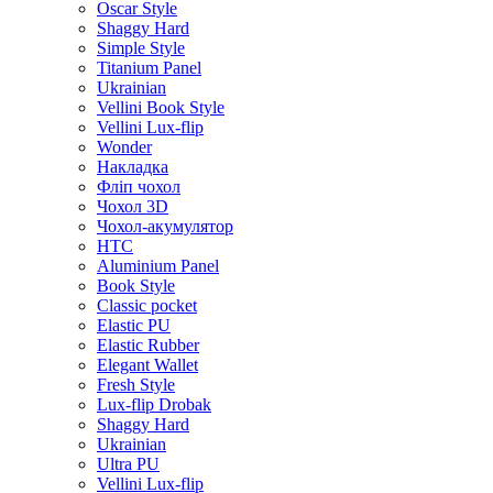
Oscar Style
Shaggy Hard
Simple Style
Titanium Panel
Ukrainian
Vellini Book Style
Vellini Lux-flip
Wonder
Накладка
Фліп чохол
Чохол 3D
Чохол-акумулятор
HTC
Aluminium Panel
Book Style
Classic pocket
Elastic PU
Elastic Rubber
Elegant Wallet
Fresh Style
Lux-flip Drobak
Shaggy Hard
Ukrainian
Ultra PU
Vellini Lux-flip