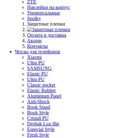
ZTE
Наклейки на корпус
Универсальные
Spolky
Защитные пленки
Оплата и доставка
Акции
Контакты
Чехлы для телефонов
Xiaomi
Ultra PU
SAMSUNG
Elastic PU
Ultra PU
Classic pocket
Elastic Rubber
Aluminium Panel
Anti-Shock
Book Stand
Book Style
Cristall PU
Drobak Lux-flip
Especial Style
Fresh Style