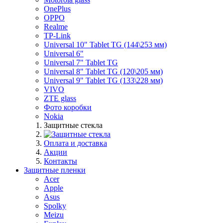
OnePlus
OPPO
Realme
TP-Link
Universal 10" Tablet TG (144\253 мм)
Universal 6"
Universal 7" Tablet TG
Universal 8" Tablet TG (120\205 мм)
Universal 9" Tablet TG (133\228 мм)
VIVO
ZTE glass
Фото коробки
Nokia
Защитные стекла
Оплата и доставка
Акции
Контакты
Защитные пленки
Acer
Apple
Asus
Spolky
Meizu