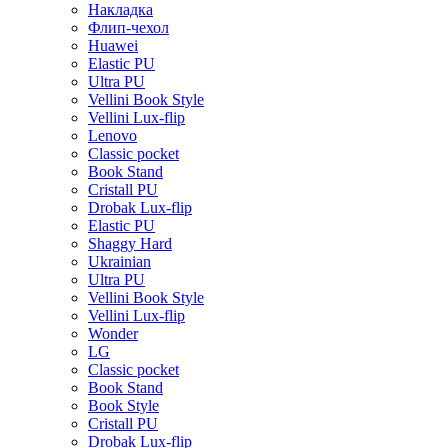
Накладка
Флип-чехол
Huawei
Elastic PU
Ultra PU
Vellini Book Style
Vellini Lux-flip
Lenovo
Classic pocket
Book Stand
Cristall PU
Drobak Lux-flip
Elastic PU
Shaggy Hard
Ukrainian
Ultra PU
Vellini Book Style
Vellini Lux-flip
Wonder
LG
Classic pocket
Book Stand
Book Style
Cristall PU
Drobak Lux-flip