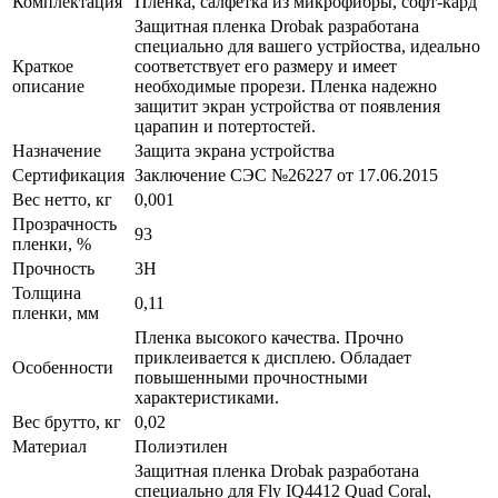
Комплектация
Пленка, салфетка из микрофибры, софт-кард
Защитная пленка Drobak разработана
специально для вашего устрйоства, идеально
Краткое
соответствует его размеру и имеет
описание
необходимые прорези. Пленка надежно
защитит экран устройства от появления
царапин и потертостей.
Назначение
Защита экрана устройства
Сертификация
Заключение СЭС №26227 от 17.06.2015
Вес нетто, кг
0,001
Прозрачность
93
пленки, %
Прочность
3H
Толщина
0,11
пленки, мм
Пленка высокого качества. Прочно
приклеивается к дисплею. Обладает
Особенности
повышенными прочностными
характеристиками.
Вес брутто, кг
0,02
Материал
Полиэтилен
Защитная пленка Drobak разработана
специально для Fly IQ4412 Quad Coral,