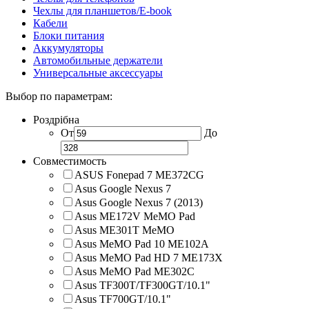
Чехлы для планшетов/E-book
Кабели
Блоки питания
Аккумуляторы
Автомобильные держатели
Универсальные аксессуары
Выбор по параметрам:
Роздрібна
От
До
Совместимость
ASUS Fonepad 7 ME372CG
Asus Google Nexus 7
Asus Google Nexus 7 (2013)
Asus ME172V MeMO Pad
Asus ME301T MeMO
Asus MeMO Pad 10 ME102A
Asus MeMO Pad HD 7 ME173X
Asus MeMO Pad ME302C
Asus TF300T/TF300GT/10.1"
Asus TF700GT/10.1"