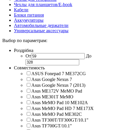
Чехлы для планшетов/E-book
Кабели
Блоки питания
Аккумуляторы
Автомобильные держатели
Универсальные аксессуары
Выбор по параметрам:
Роздрібна
От
До
Совместимость
ASUS Fonepad 7 ME372CG
Asus Google Nexus 7
Asus Google Nexus 7 (2013)
Asus ME172V MeMO Pad
Asus ME301T MeMO
Asus MeMO Pad 10 ME102A
Asus MeMO Pad HD 7 ME173X
Asus MeMO Pad ME302C
Asus TF300T/TF300GT/10.1"
Asus TF700GT/10.1"