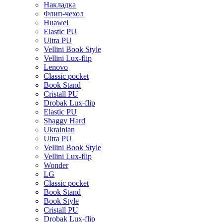
Накладка
Флип-чехол
Huawei
Elastic PU
Ultra PU
Vellini Book Style
Vellini Lux-flip
Lenovo
Classic pocket
Book Stand
Cristall PU
Drobak Lux-flip
Elastic PU
Shaggy Hard
Ukrainian
Ultra PU
Vellini Book Style
Vellini Lux-flip
Wonder
LG
Classic pocket
Book Stand
Book Style
Cristall PU
Drobak Lux-flip