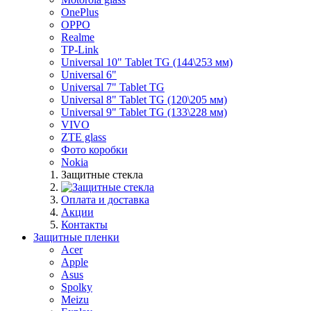
OnePlus
OPPO
Realme
TP-Link
Universal 10" Tablet TG (144\253 мм)
Universal 6"
Universal 7" Tablet TG
Universal 8" Tablet TG (120\205 мм)
Universal 9" Tablet TG (133\228 мм)
VIVO
ZTE glass
Фото коробки
Nokia
Защитные стекла
Оплата и доставка
Акции
Контакты
Защитные пленки
Acer
Apple
Asus
Spolky
Meizu