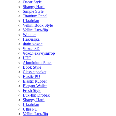
Oscar Style
Shaggy Hard
Simple Style
Titanium Panel
Ukrainian
Vellini Book Style
Vellini Lux-flip
Wonder
Накладка
Фліп чохол
Чохол 3D
Чохол-акумулятор
HTC
Aluminium Panel
Book Style
Classic pocket
Elastic PU
Elastic Rubber
Elegant Wallet
Fresh Style
Lux-flip Drobak
Shaggy Hard
Ukrainian
Ultra PU
Vellini Lux-flip