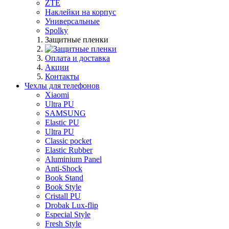
ZTE
Наклейки на корпус
Универсальные
Spolky
Защитные пленки
Оплата и доставка
Акции
Контакты
Чехлы для телефонов
Xiaomi
Ultra PU
SAMSUNG
Elastic PU
Ultra PU
Classic pocket
Elastic Rubber
Aluminium Panel
Anti-Shock
Book Stand
Book Style
Cristall PU
Drobak Lux-flip
Especial Style
Fresh Style