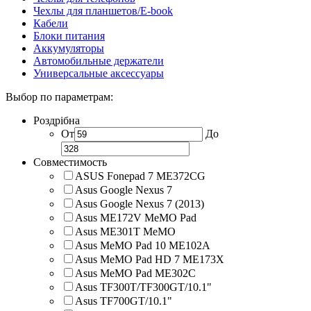
Чехлы для планшетов/E-book
Кабели
Блоки питания
Аккумуляторы
Автомобильные держатели
Универсальные аксессуары
Выбор по параметрам:
Роздрібна
От
До
Совместимость
ASUS Fonepad 7 ME372CG
Asus Google Nexus 7
Asus Google Nexus 7 (2013)
Asus ME172V MeMO Pad
Asus ME301T MeMO
Asus MeMO Pad 10 ME102A
Asus MeMO Pad HD 7 ME173X
Asus MeMO Pad ME302C
Asus TF300T/TF300GT/10.1"
Asus TF700GT/10.1"