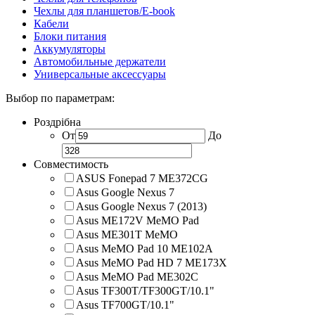
Чехлы для планшетов/E-book
Кабели
Блоки питания
Аккумуляторы
Автомобильные держатели
Универсальные аксессуары
Выбор по параметрам:
Роздрібна
От
До
Совместимость
ASUS Fonepad 7 ME372CG
Asus Google Nexus 7
Asus Google Nexus 7 (2013)
Asus ME172V MeMO Pad
Asus ME301T MeMO
Asus MeMO Pad 10 ME102A
Asus MeMO Pad HD 7 ME173X
Asus MeMO Pad ME302C
Asus TF300T/TF300GT/10.1"
Asus TF700GT/10.1"