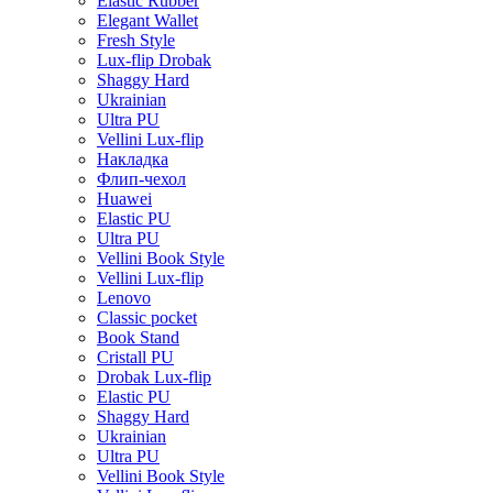
Elastic Rubber
Elegant Wallet
Fresh Style
Lux-flip Drobak
Shaggy Hard
Ukrainian
Ultra PU
Vellini Lux-flip
Накладка
Флип-чехол
Huawei
Elastic PU
Ultra PU
Vellini Book Style
Vellini Lux-flip
Lenovo
Classic pocket
Book Stand
Cristall PU
Drobak Lux-flip
Elastic PU
Shaggy Hard
Ukrainian
Ultra PU
Vellini Book Style