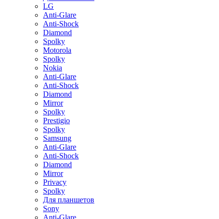
LG
Anti-Glare
Anti-Shock
Diamond
Spolky
Motorola
Spolky
Nokia
Anti-Glare
Anti-Shock
Diamond
Mirror
Spolky
Prestigio
Spolky
Samsung
Anti-Glare
Anti-Shock
Diamond
Mirror
Privacy
Spolky
Для планшетов
Sony
Anti-Glare