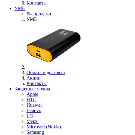
Контакты
УМБ
Распродажа
УМБ
Оплата и доставка
Акции
Контакты
Защитные стекла
Apple
HTC
Huawei
Lenovo
LG
Meizu
Microsoft (Nokia)
Samsung