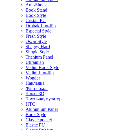
Anti-Shock
Book Stand
Book Style
Cristall PU
Drobak Lux-flip
Especial Style
Fresh Style
Oscar Style
Shaggy Hard
Simple Style
Titanium Panel
Ukrainian
Vellini Book Style
Vellini Lux-flip
Wonder
Накладка
Фліп чохол
Чохол 3D
Чохол-акумулятор
HTC
Aluminium Panel
Book Style
Classic pocket
Elastic PU