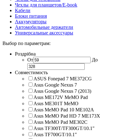
Чехлы для планшетов/E-book
Кабели
Блоки питания
Аккумуляторы
Автомобильные держатели
Универсальные аксессуары
Выбор по параметрам:
Роздрібна
От
До
Совместимость
ASUS Fonepad 7 ME372CG
Asus Google Nexus 7
Asus Google Nexus 7 (2013)
Asus ME172V MeMO Pad
Asus ME301T MeMO
Asus MeMO Pad 10 ME102A
Asus MeMO Pad HD 7 ME173X
Asus MeMO Pad ME302C
Asus TF300T/TF300GT/10.1"
Asus TF700GT/10.1"