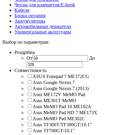
Чехлы для планшетов/E-book
Кабели
Блоки питания
Аккумуляторы
Автомобильные держатели
Универсальные аксессуары
Выбор по параметрам:
Роздрібна
От
До
Совместимость
ASUS Fonepad 7 ME372CG
Asus Google Nexus 7
Asus Google Nexus 7 (2013)
Asus ME172V MeMO Pad
Asus ME301T MeMO
Asus MeMO Pad 10 ME102A
Asus MeMO Pad HD 7 ME173X
Asus MeMO Pad ME302C
Asus TF300T/TF300GT/10.1"
Asus TF700GT/10.1"