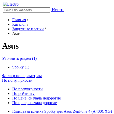
Искать
Главная
/
Каталог
/
Защитные пленки
/
Asus
Asus
Уточнить раздел (1)
Spolky (1)
Фильтр по параметрам
По популярности
По популярности
По рейтингу
По цене, сначала недорогие
По цене, сначала дорогие
Глянцевая пленка Spolky для Asus ZenFone 4 (A400CXG)