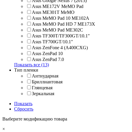
Asus Google Nexus 7 (2013)
Asus ME172V MeMO Pad
Asus ME301T MeMO
Asus MeMO Pad 10 ME102A
Asus MeMO Pad HD 7 ME173X
Asus MeMO Pad ME302C
Asus TF300T/TF300GT/10.1"
Asus TF700GT/10.1"
Asus ZenFone 4 (A400CXG)
Asus ZenPad 10
Asus ZenPad 7.0
Показать все (13)
Тип пленки
Антиударная
Бриллиантовая
Глянцевая
Зеркальная
Показать
Сбросить
Выберите модификацию товара
×