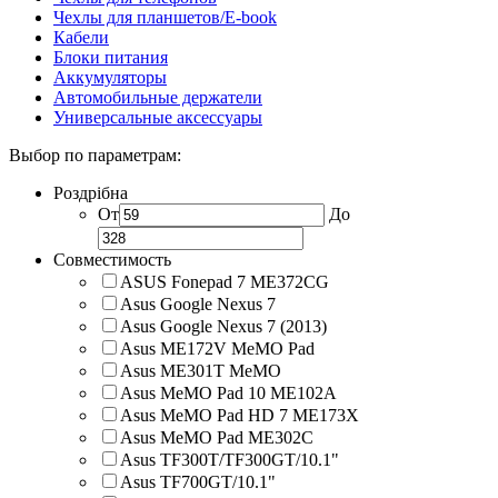
Чехлы для планшетов/E-book
Кабели
Блоки питания
Аккумуляторы
Автомобильные держатели
Универсальные аксессуары
Выбор по параметрам:
Роздрібна
От
До
Совместимость
ASUS Fonepad 7 ME372CG
Asus Google Nexus 7
Asus Google Nexus 7 (2013)
Asus ME172V MeMO Pad
Asus ME301T MeMO
Asus MeMO Pad 10 ME102A
Asus MeMO Pad HD 7 ME173X
Asus MeMO Pad ME302C
Asus TF300T/TF300GT/10.1"
Asus TF700GT/10.1"