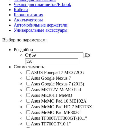
Чехлы для планшетов/E-book
Кабели
Блоки питания
Аккумуляторы
Автомобильные держатели
Универсальные аксессуары
Выбор по параметрам:
Роздрібна
От
До
Совместимость
ASUS Fonepad 7 ME372CG
Asus Google Nexus 7
Asus Google Nexus 7 (2013)
Asus ME172V MeMO Pad
Asus ME301T MeMO
Asus MeMO Pad 10 ME102A
Asus MeMO Pad HD 7 ME173X
Asus MeMO Pad ME302C
Asus TF300T/TF300GT/10.1"
Asus TF700GT/10.1"