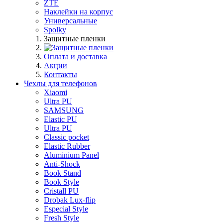
ZTE
Наклейки на корпус
Универсальные
Spolky
Защитные пленки
Оплата и доставка
Акции
Контакты
Чехлы для телефонов
Xiaomi
Ultra PU
SAMSUNG
Elastic PU
Ultra PU
Classic pocket
Elastic Rubber
Aluminium Panel
Anti-Shock
Book Stand
Book Style
Cristall PU
Drobak Lux-flip
Especial Style
Fresh Style