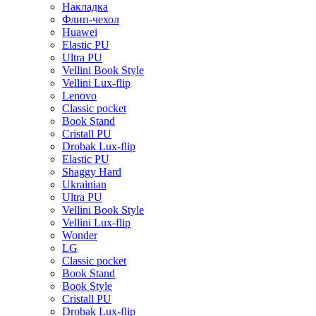
Накладка
Флип-чехол
Huawei
Elastic PU
Ultra PU
Vellini Book Style
Vellini Lux-flip
Lenovo
Classic pocket
Book Stand
Cristall PU
Drobak Lux-flip
Elastic PU
Shaggy Hard
Ukrainian
Ultra PU
Vellini Book Style
Vellini Lux-flip
Wonder
LG
Classic pocket
Book Stand
Book Style
Cristall PU
Drobak Lux-flip