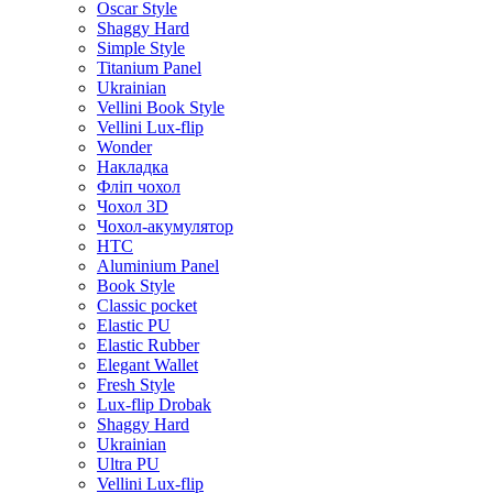
Oscar Style
Shaggy Hard
Simple Style
Titanium Panel
Ukrainian
Vellini Book Style
Vellini Lux-flip
Wonder
Накладка
Фліп чохол
Чохол 3D
Чохол-акумулятор
HTC
Aluminium Panel
Book Style
Classic pocket
Elastic PU
Elastic Rubber
Elegant Wallet
Fresh Style
Lux-flip Drobak
Shaggy Hard
Ukrainian
Ultra PU
Vellini Lux-flip