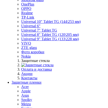
OnePlus
OPPO
Realme
TP-Link
Universal 10" Tablet TG (144\253 мм)
Universal 6"
Universal 7" Tablet TG
Universal 8" Tablet TG (120\205 мм)
Universal 9" Tablet TG (133\228 мм)
VIVO
ZTE glass
Фото коробки
Nokia
Защитные стекла
Оплата и доставка
Акции
Контакты
Защитные пленки
Acer
Apple
Asus
Spolky
Meizu