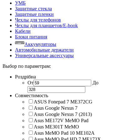
УМБ
Защитные стекла
Защитные пленки
Чехлы для телефонов
Чехлы для планшетов/E-book
Кабели
Блоки питания
Аккумуляторы
Автомобильные держатели
Универсальные аксессуары
Выбор по параметрам:
Роздрібна
От
До
Совместимость
ASUS Fonepad 7 ME372CG
Asus Google Nexus 7
Asus Google Nexus 7 (2013)
Asus ME172V MeMO Pad
Asus ME301T MeMO
Asus MeMO Pad 10 ME102A
Asus MeMO Pad HD 7 ME173X