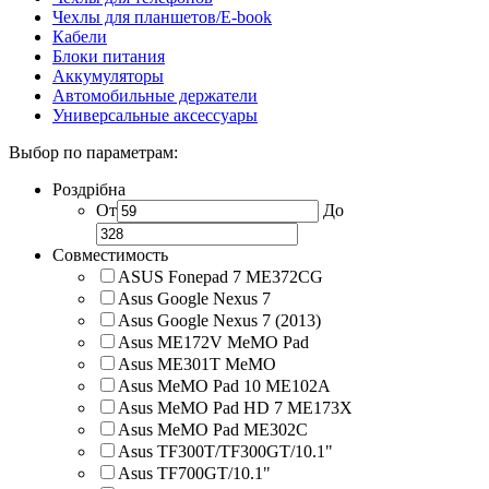
Чехлы для планшетов/E-book
Кабели
Блоки питания
Аккумуляторы
Автомобильные держатели
Универсальные аксессуары
Выбор по параметрам:
Роздрібна
От
До
Совместимость
ASUS Fonepad 7 ME372CG
Asus Google Nexus 7
Asus Google Nexus 7 (2013)
Asus ME172V MeMO Pad
Asus ME301T MeMO
Asus MeMO Pad 10 ME102A
Asus MeMO Pad HD 7 ME173X
Asus MeMO Pad ME302C
Asus TF300T/TF300GT/10.1"
Asus TF700GT/10.1"