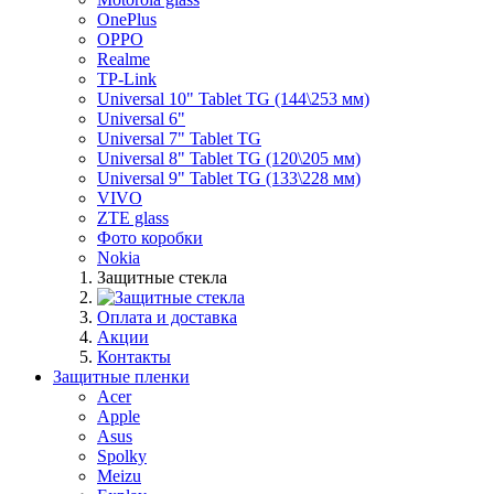
OnePlus
OPPO
Realme
TP-Link
Universal 10" Tablet TG (144\253 мм)
Universal 6"
Universal 7" Tablet TG
Universal 8" Tablet TG (120\205 мм)
Universal 9" Tablet TG (133\228 мм)
VIVO
ZTE glass
Фото коробки
Nokia
Защитные стекла
Оплата и доставка
Акции
Контакты
Защитные пленки
Acer
Apple
Asus
Spolky
Meizu