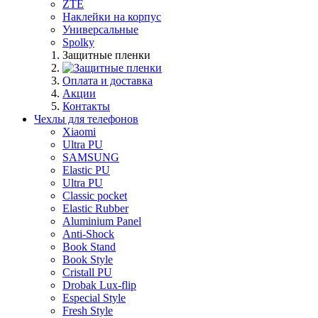
ZTE
Наклейки на корпус
Универсальные
Spolky
Защитные пленки
Оплата и доставка
Акции
Контакты
Чехлы для телефонов
Xiaomi
Ultra PU
SAMSUNG
Elastic PU
Ultra PU
Classic pocket
Elastic Rubber
Aluminium Panel
Anti-Shock
Book Stand
Book Style
Cristall PU
Drobak Lux-flip
Especial Style
Fresh Style