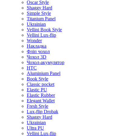
Oscar Style
Shaggy Hard
Simple Style
Titanium Panel
Ukrainian
Vellini Book Style
Vellini Lux-flip
Wonder
Накладка
Фліп чохол
Чохол 3D
Чохол-акумулятор
HTC
Aluminium Panel
Book Style
Classic pocket
Elastic PU
Elastic Rubber
Elegant Wallet
Fresh Style
Lux-flip Drobak
Shaggy Hard
Ukrainian
Ultra PU
Vellini Lux-flip