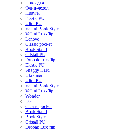
Накладка
Флип-чехол
Huawei
Elastic PU
Ultra PU
Vellini Book Style
Vellini Lux-flip
Lenovo
Classic pocket
Book Stand
Cristall PU
Drobak Lux-flip
Elastic PU
Shaggy Hard
Ukrainian
Ultra PU
Vellini Book Style
Vellini Lux-flip
Wonder
LG
Classic pocket
Book Stand
Book Style
Cristall PU
Drobak Lux-flip